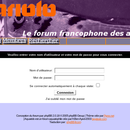
Veuillez entrer votre nom d'utilisateur et votre mot de passe pour vous connecter.
Nom d'utilisateur:
Mot de passe:
Se connecter automatiquement à chaque visite:
J'ai oublié mon mot de passe
Conception du forum par:
phpBB
2.0.18 © 2005 phpBB Group | Thème crée par
Pigne.net
| Aquariolo est un forum aquariophile crée par H.Ben Ayed-2003
lagalaxie.com
Traduction par :
phpBB-fr.com