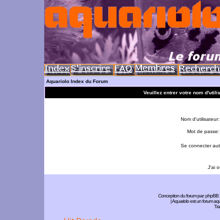
Aquariolo Index du Forum
Veuillez entrer votre nom d'util
Nom d'utilisateur:
Mot de passe:
Se connecter aut
J'ai 
Conception du forum par:
phpBB
| Aquariolo est un forum a
Tra