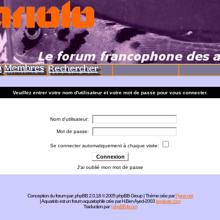
Veuillez entrer votre nom d'utilisateur et votre mot de passe pour vous connecter.
Nom d'utilisateur:
Mot de passe:
Se connecter automatiquement à chaque visite:
J'ai oublié mon mot de passe
Conception du forum par:
phpBB
2.0.18 © 2005 phpBB Group | Thème crée par
Pigne.net
| Aquariolo est un forum aquariophile crée par H.Ben Ayed-2003
lagalaxie.com
Traduction par :
phpBB-fr.com