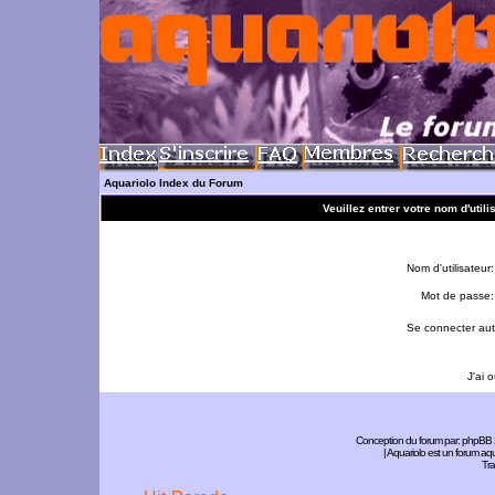
Aquariolo Index du Forum
Veuillez entrer votre nom d'util
Nom d'utilisateur:
Mot de passe:
Se connecter aut
J'ai 
Conception du forum par:
phpBB
| Aquariolo est un forum a
Tra