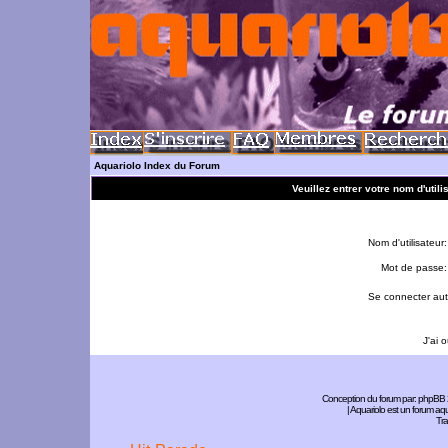
Aquariolo Index du Forum
Veuillez entrer votre nom d'util
Nom d'utilisateur:
Mot de passe:
Se connecter aut
J'ai 
Conception du forum par:
phpBB
| Aquariolo est un forum a
Tra