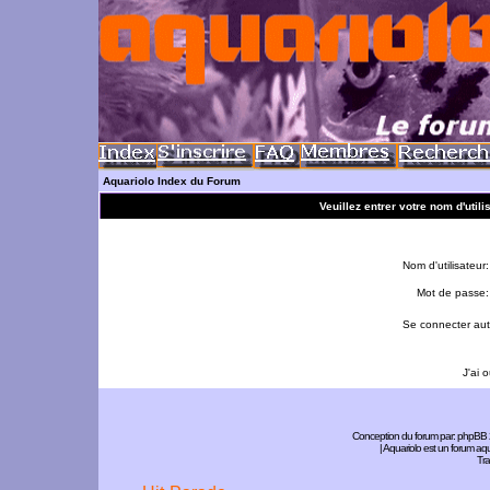
Aquariolo Index du Forum
Veuillez entrer votre nom d'util
Nom d'utilisateur:
Mot de passe:
Se connecter aut
J'ai 
Conception du forum par:
phpBB
| Aquariolo est un forum a
Tra