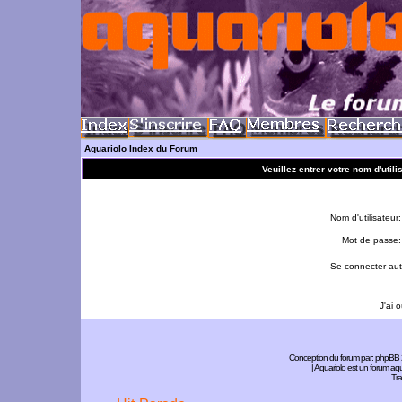
Aquariolo Index du Forum
Veuillez entrer votre nom d'util
Nom d'utilisateur:
Mot de passe:
Se connecter aut
J'ai 
Conception du forum par:
phpBB
| Aquariolo est un forum a
Tra