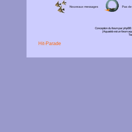
Nouveaux messages
Pas de
Conception du forum par:
phpBB
| Aquariolo est un forum a
Tra