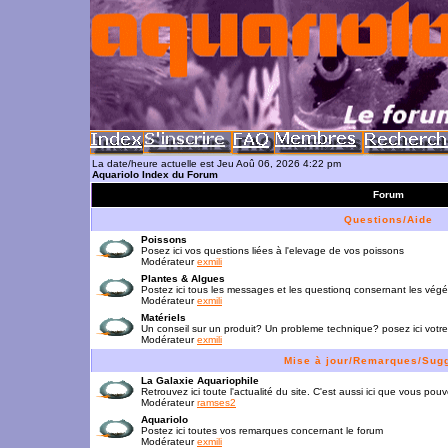
La date/heure actuelle est Jeu Aoû 06, 2026 4:22 pm
Aquariolo Index du Forum
Forum
Questions/Aide
Poissons
Posez ici vos questions liées à l'elevage de vos poissons
Modérateur
exmili
Plantes & Algues
Postez ici tous les messages et les questionq consernant les vég
Modérateur
exmili
Matériels
Un conseil sur un produit? Un probleme technique? posez ici votre
Modérateur
exmili
Mise à jour/Remarques/Sug
La Galaxie Aquariophile
Retrouvez ici toute l'actualité du site. C'est aussi ici que vous p
Modérateur
ramses2
Aquariolo
Postez ici toutes vos remarques concernant le forum
Modérateur
exmili