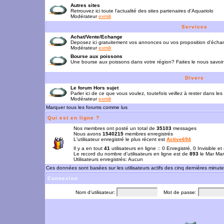
Autres sites
Retrouvez ici toute l'actualité des sites partenaires d'Aquariolo
Modérateur
exmili
Services
Achat/Vente/Echange
Deposez ici gratuitement vos annonces ou vos proposition d'écha
Modérateur
exmili
Bourse aux poissons
Une bourse aux poissons dans votre région? Faites le nous savoir 
Divers
Le forum Hors sujet
Parler ici de ce que vous voulez, toutefois veillez à rester dans les
Modérateur
exmili
Marquer tous les forums comme lus
Qui est en ligne ?
Nos membres ont posté un total de
35103
messages
Nous avons
1540215
membres enregistrés
L'utilisateur enregistré le plus récent est
Active694
Il y a en tout
41
utilisateurs en ligne :: 0 Enregistré, 0 Invisible e
Le record du nombre d'utilisateurs en ligne est de
893
le Mar Mar
Utilisateurs enregistrés: Aucun
Ces données sont basées sur les utilisateurs actifs des cinq dernières minut
Connexion
Nom d'utilisateur:
Mot de passe: