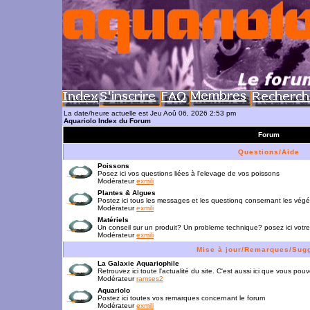
La date/heure actuelle est Jeu Aoû 06, 2026 2:53 pm
Aquariolo Index du Forum
Forum
Questions/Aide
Poissons
Posez ici vos questions liées à l'elevage de vos poissons
Modérateur
exmili
Plantes & Algues
Postez ici tous les messages et les questionq consernant les vég
Modérateur
exmili
Matériels
Un conseil sur un produit? Un probleme technique? posez ici votre
Modérateur
exmili
Mise à jour/Remarques/Sug
La Galaxie Aquariophile
Retrouvez ici toute l'actualité du site. C'est aussi ici que vous p
Modérateur
ramses2
Aquariolo
Postez ici toutes vos remarques concernant le forum
Modérateur
exmili