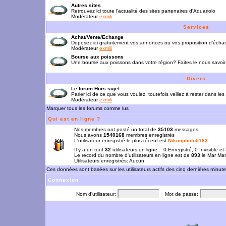
Autres sites
Retrouvez ici toute l'actualité des sites partenaires d'Aquariolo
Modérateur
exmili
Services
Achat/Vente/Echange
Deposez ici gratuitement vos annonces ou vos proposition d'écha
Modérateur
exmili
Bourse aux poissons
Une bourse aux poissons dans votre région? Faites le nous savoir 
Divers
Le forum Hors sujet
Parler ici de ce que vous voulez, toutefois veillez à rester dans les
Modérateur
exmili
Marquer tous les forums comme lus
Qui est en ligne ?
Nos membres ont posté un total de
35103
messages
Nous avons
1540168
membres enregistrés
L'utilisateur enregistré le plus récent est
Nikonphoto5183
Il y a en tout
32
utilisateurs en ligne :: 0 Enregistré, 0 Invisible e
Le record du nombre d'utilisateurs en ligne est de
893
le Mar Mar
Utilisateurs enregistrés: Aucun
Ces données sont basées sur les utilisateurs actifs des cinq dernières minut
Connexion
Nom d'utilisateur:
Mot de passe: