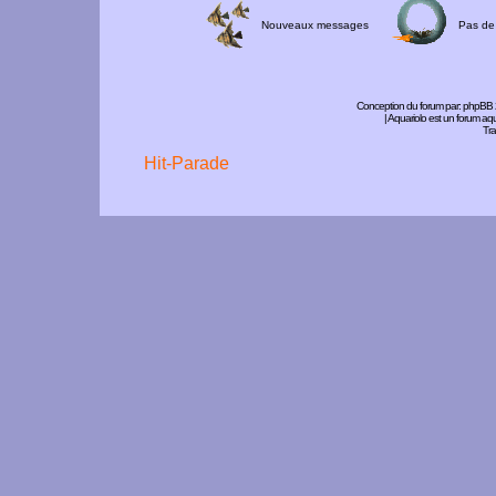
Nouveaux messages
Pas de
Conception du forum par:
phpBB
| Aquariolo est un forum a
Tra