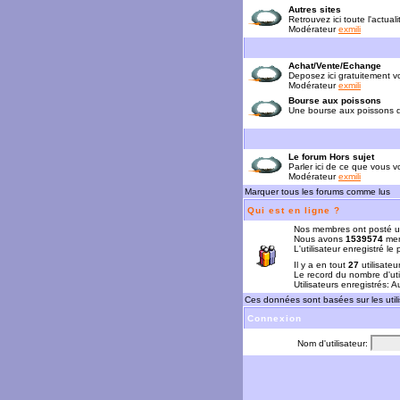
Autres sites
Retrouvez ici toute l'actual
Modérateur
exmili
Achat/Vente/Echange
Deposez ici gratuitement 
Modérateur
exmili
Bourse aux poissons
Une bourse aux poissons da
Le forum Hors sujet
Parler ici de ce que vous vo
Modérateur
exmili
Marquer tous les forums comme lus
Qui est en ligne ?
Nos membres ont posté u
Nous avons
1539574
mem
L'utilisateur enregistré le
Il y a en tout
27
utilisateu
Le record du nombre d'uti
Utilisateurs enregistrés: 
Ces données sont basées sur les utili
Connexion
Nom d'utilisateur: