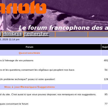
05, 2026 11:14 pm
Forum
Suje
Questions/Aide
es à l'elevage de vos poissons
48
es et les questionq consernant les végétaux qui peuplent nos bacs
54
 Un probleme technique? posez ici votre question!
12
Mise à jour/Remarques/Suggestions
lité du site. C'est aussi ici que vous pouvez deposer, vos remarques et vos suggestions.
95
rques concernant le forum
77