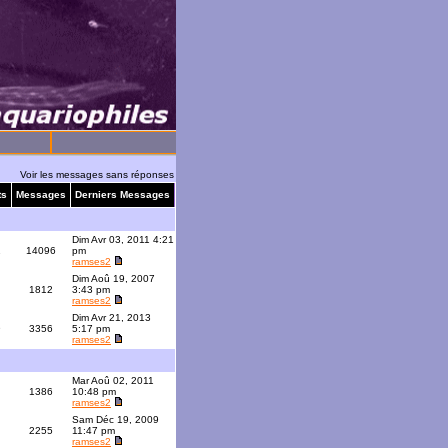
Voir les messages sans réponses
ts
Messages
Derniers Messages
Dim Avr 03, 2011 4:21
1
14096
pm
ramses2
Dim Aoû 19, 2007
1812
3:43 pm
ramses2
Dim Avr 21, 2013
9
3356
5:17 pm
ramses2
Mar Aoû 02, 2011
1386
10:48 pm
ramses2
Sam Déc 19, 2009
2255
11:47 pm
ramses2