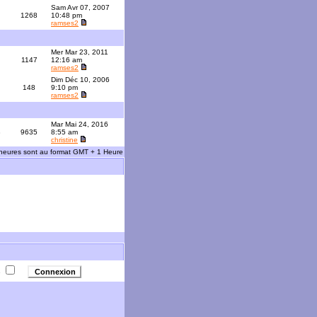
Sam Avr 07, 2007
1268
10:48 pm
ramses2
Mer Mar 23, 2011
1147
12:16 am
ramses2
Dim Déc 10, 2006
148
9:10 pm
ramses2
Mar Mai 24, 2016
3
9635
8:55 am
christine
 heures sont au format GMT + 1 Heure
e