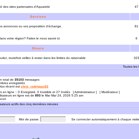
ité des sites partenaires d'Aquariolo
47
Services
vos annonces ou vos proposition d'échange.
81
ns votre région? Faites le nous savoir ici
6
Divers
ulez, toutefois veillez à rester dans les limites du raisonable
32
Toutes les
n total de
35103
messages
bres enregistrés
 plus récent est
chris_rodriguez52
rs en ligne :: 0 Enregistré, 0 Invisible et 27 Invités [
Administrateur
] [
Modérateur
]
lisateurs en ligne est de
893
le Mar Mar 24, 2026 5:25 am
Aucun
sateurs actifs des cinq dernières minutes
Mot de passe:
Se connecter automatiquement à chaque visit