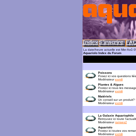
La date/heure actuelle est Mer Aoû 
Aquariolo Index du Forum
Poissons
Posez ici vos questions lié
Modérateur
exmili
Plantes & Algues
Postez ici tous les messag
Modérateur
exmili
Matériels
Un conseil sur un produit?
Modérateur
exmili
La Galaxie Aquariophile
Retrouvez ici toute l'actua
Modérateur
ramses2
Aquariolo
Postez ici toutes vos rema
Modérateur
exmili