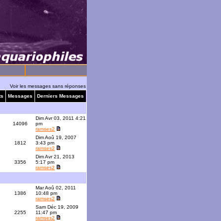
Voir les messages sans réponses
ts
Messages
Derniers Messages
Dim Avr 03, 2011 4:21
1
14096
pm
ramses2
Dim Aoû 19, 2007
1812
3:43 pm
ramses2
Dim Avr 21, 2013
9
3356
5:17 pm
ramses2
Mar Aoû 02, 2011
1386
10:48 pm
ramses2
Sam Déc 19, 2009
2255
11:47 pm
ramses2