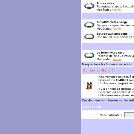
Autres sites
Retrouvez ici toute l'actual
Modérateur
exmili
Achat/Vente/Echange
Deposez ici gratuitement 
Modérateur
exmili
Bourse aux poissons
Une bourse aux poissons da
Le forum Hors sujet
Parler ici de ce que vous vo
Modérateur
exmili
Marquer tous les forums comme lus
Qui est en ligne ?
Nos membres ont posté u
Nous avons
1540661
mem
L'utilisateur enregistré le
Il y a en tout
38
utilisateu
Le record du nombre d'uti
Utilisateurs enregistrés: 
Ces données sont basées sur les utili
Connexion
Nom d'utilisateur: