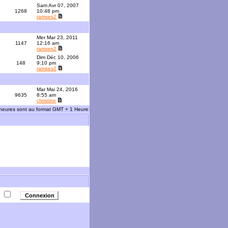
Sam Avr 07, 2007
1268
10:48 pm
ramses2
Mer Mar 23, 2011
1147
12:16 am
ramses2
Dim Déc 10, 2006
148
9:10 pm
ramses2
Mar Mai 24, 2016
3
9635
8:55 am
christine
 heures sont au format GMT + 1 Heure
e