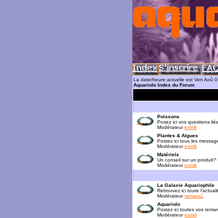
La date/heure actuelle est Ven Aoû 
Aquariolo Index du Forum
Poissons
Posez ici vos questions lié
Modérateur
exmili
Plantes & Algues
Postez ici tous les messag
Modérateur
exmili
Matériels
Un conseil sur un produit?
Modérateur
exmili
La Galaxie Aquariophile
Retrouvez ici toute l'actua
Modérateur
ramses2
Aquariolo
Postez ici toutes vos rema
Modérateur
exmili