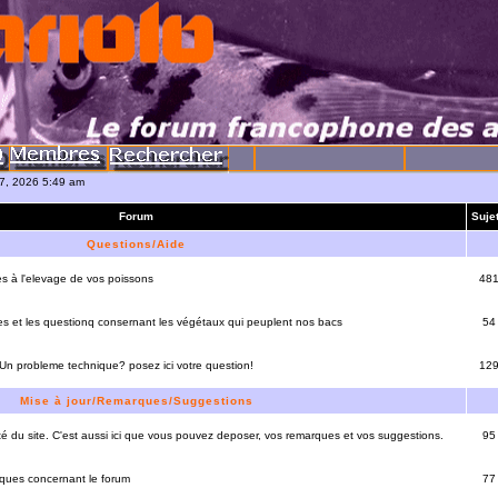
07, 2026 5:49 am
Forum
Suje
Questions/Aide
es à l'elevage de vos poissons
48
es et les questionq consernant les végétaux qui peuplent nos bacs
54
 Un probleme technique? posez ici votre question!
12
Mise à jour/Remarques/Suggestions
lité du site. C'est aussi ici que vous pouvez deposer, vos remarques et vos suggestions.
95
rques concernant le forum
77