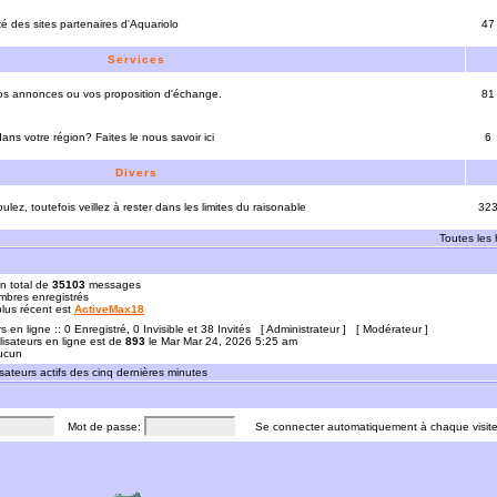
ité des sites partenaires d'Aquariolo
47
Services
vos annonces ou vos proposition d'échange.
81
ns votre région? Faites le nous savoir ici
6
Divers
ulez, toutefois veillez à rester dans les limites du raisonable
32
Toutes les
n total de
35103
messages
bres enregistrés
 plus récent est
ActiveMax18
rs en ligne :: 0 Enregistré, 0 Invisible et 38 Invités [
Administrateur
] [
Modérateur
]
lisateurs en ligne est de
893
le Mar Mar 24, 2026 5:25 am
Aucun
sateurs actifs des cinq dernières minutes
Mot de passe:
Se connecter automatiquement à chaque visit