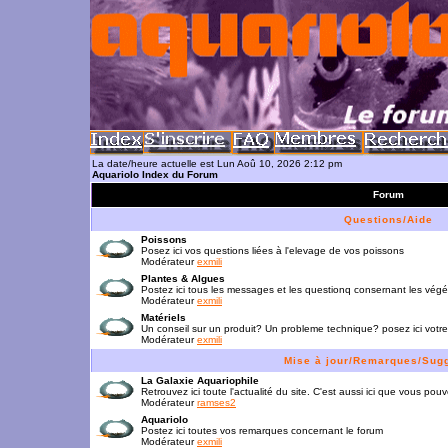
La date/heure actuelle est Lun Aoû 10, 2026 2:12 pm
Aquariolo Index du Forum
Forum
Questions/Aide
Poissons
Posez ici vos questions liées à l'elevage de vos poissons
Modérateur
exmili
Plantes & Algues
Postez ici tous les messages et les questionq consernant les vég
Modérateur
exmili
Matériels
Un conseil sur un produit? Un probleme technique? posez ici votre
Modérateur
exmili
Mise à jour/Remarques/Sug
La Galaxie Aquariophile
Retrouvez ici toute l'actualité du site. C'est aussi ici que vous p
Modérateur
ramses2
Aquariolo
Postez ici toutes vos remarques concernant le forum
Modérateur
exmili