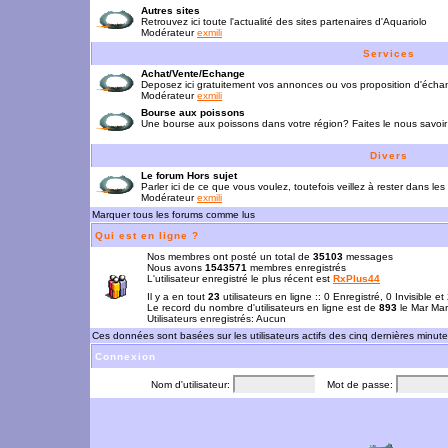
Autres sites
Retrouvez ici toute l'actualité des sites partenaires d'Aquariolo
Modérateur
exmili
Services
Achat/Vente/Echange
Deposez ici gratuitement vos annonces ou vos proposition d'écha
Modérateur
exmili
Bourse aux poissons
Une bourse aux poissons dans votre région? Faites le nous savoir 
Divers
Le forum Hors sujet
Parler ici de ce que vous voulez, toutefois veillez à rester dans les
Modérateur
exmili
Marquer tous les forums comme lus
Qui est en ligne ?
Nos membres ont posté un total de
35103
messages
Nous avons
1543571
membres enregistrés
L'utilisateur enregistré le plus récent est
RxPlus44
Il y a en tout
23
utilisateurs en ligne :: 0 Enregistré, 0 Invisible e
Le record du nombre d'utilisateurs en ligne est de
893
le Mar Mar
Utilisateurs enregistrés: Aucun
Ces données sont basées sur les utilisateurs actifs des cinq dernières minut
Connexion
Nom d'utilisateur:
Mot de passe: