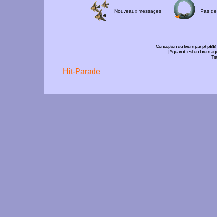
Nouveaux messages
Pas de
Conception du forum par:
phpBB
| Aquariolo est un forum a
Tra