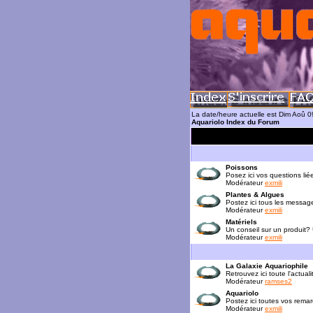
La date/heure actuelle est Dim Aoû 
Aquariolo Index du Forum
Poissons
Posez ici vos questions lié
Modérateur
exmili
Plantes & Algues
Postez ici tous les messag
Modérateur
exmili
Matériels
Un conseil sur un produit?
Modérateur
exmili
La Galaxie Aquariophile
Retrouvez ici toute l'actua
Modérateur
ramses2
Aquariolo
Postez ici toutes vos rema
Modérateur
exmili