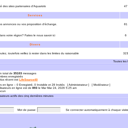
ité des sites partenaires d'Aquariolo
47
Services
vos annonces ou vos proposition d'échange.
81
ns votre région? Faites le nous savoir ici
6
Divers
ulez, toutefois veillez à rester dans les limites du raisonable
32
Toutes les
n total de
35103
messages
bres enregistrés
 plus récent est
LifeSource40
rs en ligne :: 0 Enregistré, 0 Invisible et 28 Invités [
Administrateur
] [
Modérateur
]
lisateurs en ligne est de
893
le Mar Mar 24, 2026 5:25 am
Aucun
sateurs actifs des cinq dernières minutes
Mot de passe:
Se connecter automatiquement à chaque visit