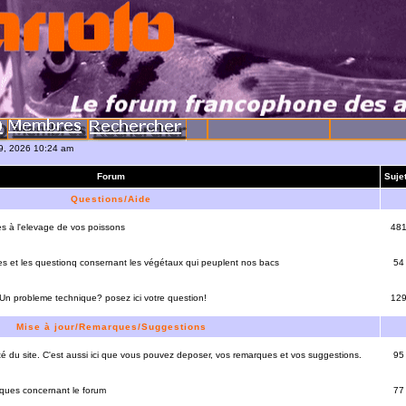
09, 2026 10:24 am
Forum
Suje
Questions/Aide
es à l'elevage de vos poissons
48
es et les questionq consernant les végétaux qui peuplent nos bacs
54
 Un probleme technique? posez ici votre question!
12
Mise à jour/Remarques/Suggestions
lité du site. C'est aussi ici que vous pouvez deposer, vos remarques et vos suggestions.
95
rques concernant le forum
77