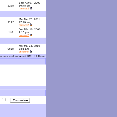
Sam Avr 07, 2007
1268
10:48 pm
ramses2
Mer Mar 23, 2011
1147
12:16 am
ramses2
Dim Déc 10, 2006
148
9:10 pm
ramses2
Mar Mai 24, 2016
3
9635
8:55 am
christine
 heures sont au format GMT + 1 Heure
e