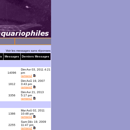
Voir les messages sans réponses
ts
Messages
Derniers Messages
Dim Avr 03, 2011 4:21
1
14096
pm
ramses2
Dim Aoû 19, 2007
1812
3:43 pm
ramses2
Dim Avr 21, 2013
9
3356
5:17 pm
ramses2
Mar Aoû 02, 2011
1386
10:48 pm
ramses2
Sam Déc 19, 2009
2255
11:47 pm
ramses2