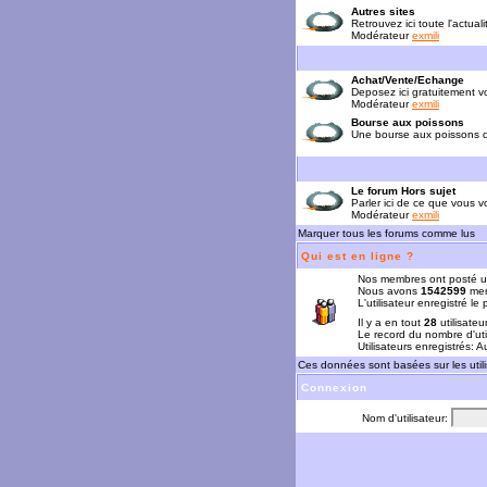
Autres sites
Retrouvez ici toute l'actual
Modérateur
exmili
Achat/Vente/Echange
Deposez ici gratuitement 
Modérateur
exmili
Bourse aux poissons
Une bourse aux poissons da
Le forum Hors sujet
Parler ici de ce que vous vo
Modérateur
exmili
Marquer tous les forums comme lus
Qui est en ligne ?
Nos membres ont posté u
Nous avons
1542599
mem
L'utilisateur enregistré le
Il y a en tout
28
utilisateu
Le record du nombre d'uti
Utilisateurs enregistrés: 
Ces données sont basées sur les utili
Connexion
Nom d'utilisateur: