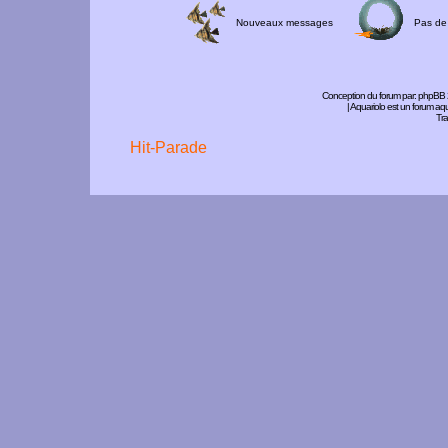
Nouveaux messages
Pas de
Conception du forum par:
phpBB
| Aquariolo est un forum a
Tra