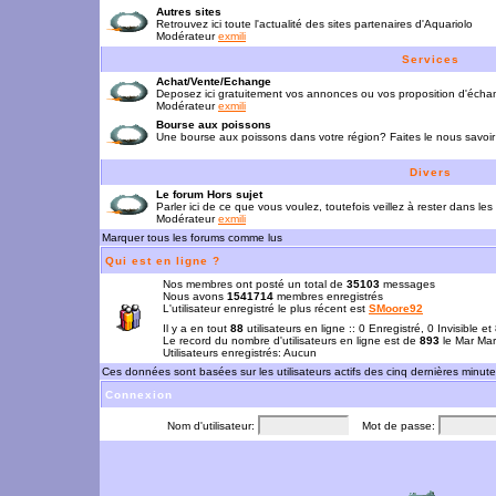
Autres sites
Retrouvez ici toute l'actualité des sites partenaires d'Aquariolo
Modérateur
exmili
Services
Achat/Vente/Echange
Deposez ici gratuitement vos annonces ou vos proposition d'écha
Modérateur
exmili
Bourse aux poissons
Une bourse aux poissons dans votre région? Faites le nous savoir 
Divers
Le forum Hors sujet
Parler ici de ce que vous voulez, toutefois veillez à rester dans les
Modérateur
exmili
Marquer tous les forums comme lus
Qui est en ligne ?
Nos membres ont posté un total de
35103
messages
Nous avons
1541714
membres enregistrés
L'utilisateur enregistré le plus récent est
SMoore92
Il y a en tout
88
utilisateurs en ligne :: 0 Enregistré, 0 Invisible e
Le record du nombre d'utilisateurs en ligne est de
893
le Mar Mar
Utilisateurs enregistrés: Aucun
Ces données sont basées sur les utilisateurs actifs des cinq dernières minut
Connexion
Nom d'utilisateur:
Mot de passe: