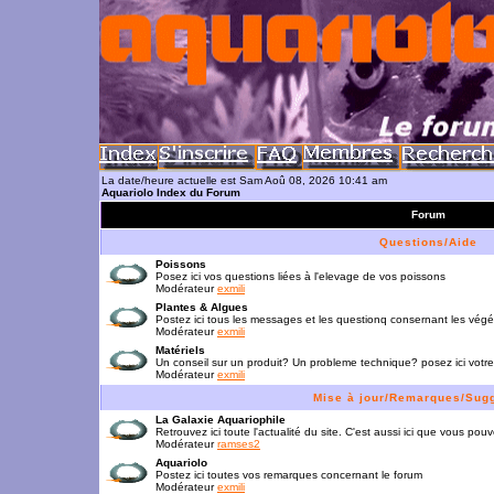
La date/heure actuelle est Sam Aoû 08, 2026 10:41 am
Aquariolo Index du Forum
Forum
Questions/Aide
Poissons
Posez ici vos questions liées à l'elevage de vos poissons
Modérateur
exmili
Plantes & Algues
Postez ici tous les messages et les questionq consernant les vég
Modérateur
exmili
Matériels
Un conseil sur un produit? Un probleme technique? posez ici votre
Modérateur
exmili
Mise à jour/Remarques/Sug
La Galaxie Aquariophile
Retrouvez ici toute l'actualité du site. C'est aussi ici que vous p
Modérateur
ramses2
Aquariolo
Postez ici toutes vos remarques concernant le forum
Modérateur
exmili