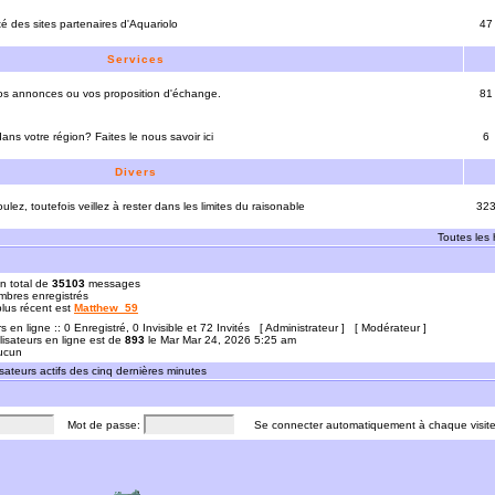
ité des sites partenaires d'Aquariolo
47
Services
vos annonces ou vos proposition d'échange.
81
ns votre région? Faites le nous savoir ici
6
Divers
ulez, toutefois veillez à rester dans les limites du raisonable
32
Toutes les
n total de
35103
messages
bres enregistrés
 plus récent est
Matthew_59
rs en ligne :: 0 Enregistré, 0 Invisible et 72 Invités [
Administrateur
] [
Modérateur
]
lisateurs en ligne est de
893
le Mar Mar 24, 2026 5:25 am
Aucun
sateurs actifs des cinq dernières minutes
Mot de passe:
Se connecter automatiquement à chaque visit