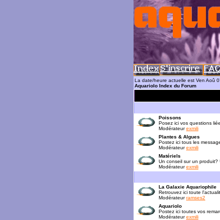
La date/heure actuelle est Ven Aoû 
Aquariolo Index du Forum
Poissons
Posez ici vos questions lié
Modérateur
exmili
Plantes & Algues
Postez ici tous les messag
Modérateur
exmili
Matériels
Un conseil sur un produit?
Modérateur
exmili
La Galaxie Aquariophile
Retrouvez ici toute l'actua
Modérateur
ramses2
Aquariolo
Postez ici toutes vos rema
Modérateur
exmili