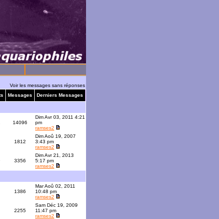
Voir les messages sans réponses
ts
Messages
Derniers Messages
Dim Avr 03, 2011 4:21
1
14096
pm
ramses2
Dim Aoû 19, 2007
1812
3:43 pm
ramses2
Dim Avr 21, 2013
9
3356
5:17 pm
ramses2
Mar Aoû 02, 2011
1386
10:48 pm
ramses2
Sam Déc 19, 2009
2255
11:47 pm
ramses2