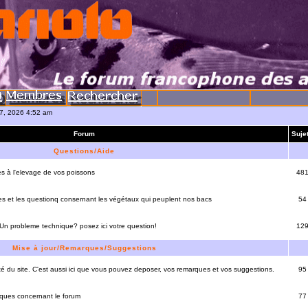
07, 2026 4:52 am
Forum
Suje
Questions/Aide
es à l'elevage de vos poissons
48
es et les questionq consernant les végétaux qui peuplent nos bacs
54
 Un probleme technique? posez ici votre question!
12
Mise à jour/Remarques/Suggestions
lité du site. C'est aussi ici que vous pouvez deposer, vos remarques et vos suggestions.
95
rques concernant le forum
77