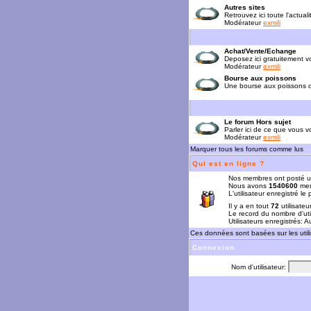
Autres sites
Retrouvez ici toute l'actual
Modérateur
exmili
Achat/Vente/Echange
Deposez ici gratuitement 
Modérateur
exmili
Bourse aux poissons
Une bourse aux poissons da
Le forum Hors sujet
Parler ici de ce que vous vo
Modérateur
exmili
Marquer tous les forums comme lus
Qui est en ligne ?
Nos membres ont posté u
Nous avons
1540600
mem
L'utilisateur enregistré le
Il y a en tout
72
utilisateu
Le record du nombre d'uti
Utilisateurs enregistrés: 
Ces données sont basées sur les utili
Connexion
Nom d'utilisateur: