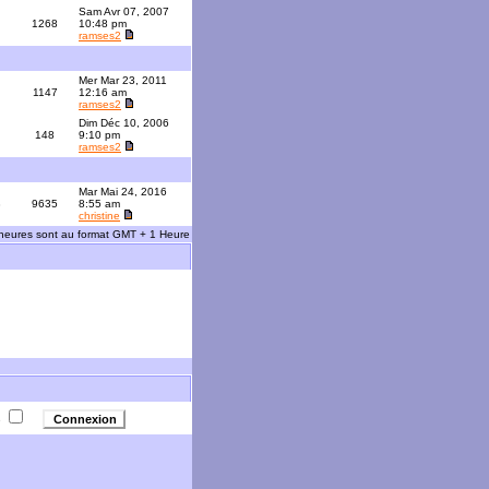
Sam Avr 07, 2007
1268
10:48 pm
ramses2
Mer Mar 23, 2011
1147
12:16 am
ramses2
Dim Déc 10, 2006
148
9:10 pm
ramses2
Mar Mai 24, 2016
3
9635
8:55 am
christine
 heures sont au format GMT + 1 Heure
e