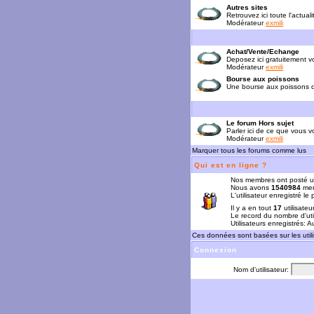
Autres sites
Retrouvez ici toute l'actual
Modérateur
exmili
Achat/Vente/Echange
Deposez ici gratuitement 
Modérateur
exmili
Bourse aux poissons
Une bourse aux poissons da
Le forum Hors sujet
Parler ici de ce que vous vo
Modérateur
exmili
Marquer tous les forums comme lus
Qui est en ligne ?
Nos membres ont posté u
Nous avons
1540984
mem
L'utilisateur enregistré le
Il y a en tout
17
utilisateu
Le record du nombre d'uti
Utilisateurs enregistrés: 
Ces données sont basées sur les utili
Connexion
Nom d'utilisateur: