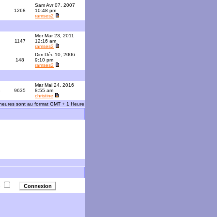
Sam Avr 07, 2007
1268
10:48 pm
ramses2
Mer Mar 23, 2011
1147
12:16 am
ramses2
Dim Déc 10, 2006
148
9:10 pm
ramses2
Mar Mai 24, 2016
3
9635
8:55 am
christine
 heures sont au format GMT + 1 Heure
e