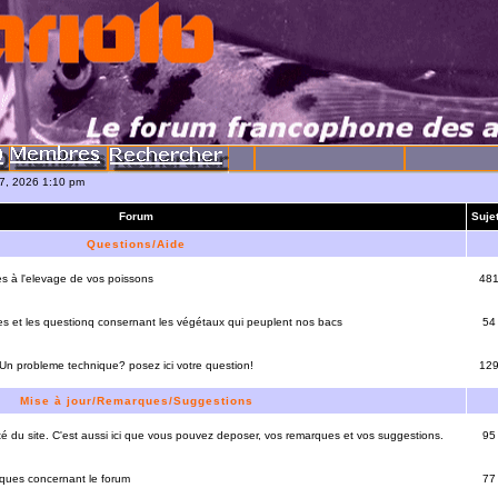
07, 2026 1:10 pm
Forum
Suje
Questions/Aide
es à l'elevage de vos poissons
48
es et les questionq consernant les végétaux qui peuplent nos bacs
54
 Un probleme technique? posez ici votre question!
12
Mise à jour/Remarques/Suggestions
lité du site. C'est aussi ici que vous pouvez deposer, vos remarques et vos suggestions.
95
rques concernant le forum
77