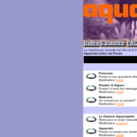
La date/heure actuelle est Ven Aoû 
Aquariolo Index du Forum
Poissons
Posez ici vos questions lié
Modérateur
exmili
Plantes & Algues
Postez ici tous les messag
Modérateur
exmili
Matériels
Un conseil sur un produit?
Modérateur
exmili
La Galaxie Aquariophile
Retrouvez ici toute l'actua
Modérateur
ramses2
Aquariolo
Postez ici toutes vos rema
Modérateur
exmili