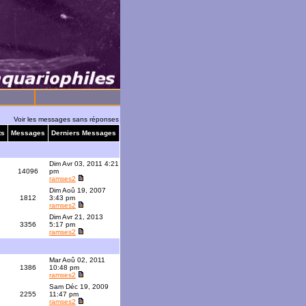
Voir les messages sans réponses
ts
Messages
Derniers Messages
Dim Avr 03, 2011 4:21
1
14096
pm
ramses2
Dim Aoû 19, 2007
1812
3:43 pm
ramses2
Dim Avr 21, 2013
9
3356
5:17 pm
ramses2
Mar Aoû 02, 2011
1386
10:48 pm
ramses2
Sam Déc 19, 2009
2255
11:47 pm
ramses2