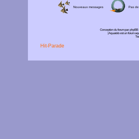
Nouveaux messages
Pas de
Conception du forum par:
phpBB
| Aquariolo est un forum a
Tra