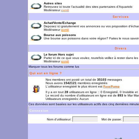
Autres sites
Retrouvez ici toute l'actualité des sites partenaires d'Aquariolo
Modérateur
exmili
Services
Achat/Vente/Echange
Deposez ici gratuitement vos annonces ou vos proposition d'écha
Modérateur
exmili
Bourse aux poissons
Une bourse aux poissons dans votre région? Faites le nous savoir 
Divers
Le forum Hors sujet
Parler ici de ce que vous voulez, toutefois veillez à rester dans les
Modérateur
exmili
Marquer tous les forums comme lus
Qui est en ligne ?
Nos membres ont posté un total de
35103
messages
Nous avons
1542121
membres enregistrés
L'utilisateur enregistré le plus récent est
FayePump
Il y a en tout
28
utilisateurs en ligne :: 0 Enregistré, 0 Invisible e
Le record du nombre d'utilisateurs en ligne est de
893
le Mar Mar
Utilisateurs enregistrés: Aucun
Ces données sont basées sur les utilisateurs actifs des cinq dernières minut
Connexion
Nom d'utilisateur:
Mot de passe: