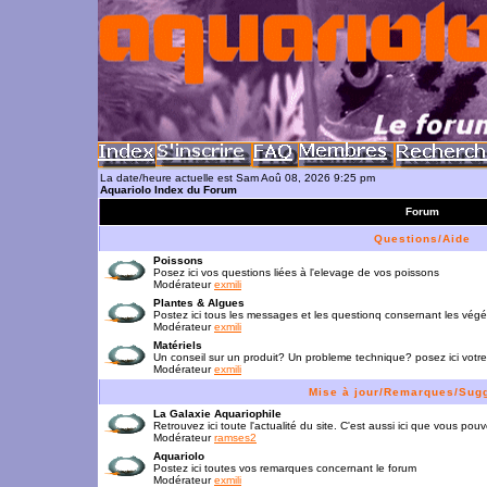
La date/heure actuelle est Sam Aoû 08, 2026 9:25 pm
Aquariolo Index du Forum
Forum
Questions/Aide
Poissons
Posez ici vos questions liées à l'elevage de vos poissons
Modérateur
exmili
Plantes & Algues
Postez ici tous les messages et les questionq consernant les vég
Modérateur
exmili
Matériels
Un conseil sur un produit? Un probleme technique? posez ici votre
Modérateur
exmili
Mise à jour/Remarques/Sug
La Galaxie Aquariophile
Retrouvez ici toute l'actualité du site. C'est aussi ici que vous p
Modérateur
ramses2
Aquariolo
Postez ici toutes vos remarques concernant le forum
Modérateur
exmili