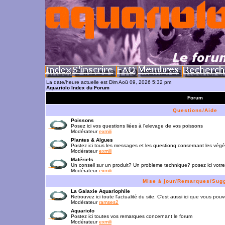
La date/heure actuelle est Dim Aoû 09, 2026 5:32 pm
Aquariolo Index du Forum
Forum
Questions/Aide
Poissons
Posez ici vos questions liées à l'elevage de vos poissons
Modérateur
exmili
Plantes & Algues
Postez ici tous les messages et les questionq consernant les vég
Modérateur
exmili
Matériels
Un conseil sur un produit? Un probleme technique? posez ici votre
Modérateur
exmili
Mise à jour/Remarques/Sug
La Galaxie Aquariophile
Retrouvez ici toute l'actualité du site. C'est aussi ici que vous p
Modérateur
ramses2
Aquariolo
Postez ici toutes vos remarques concernant le forum
Modérateur
exmili