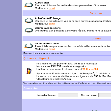
Autres sites
Retrouvez ici toute l'actualité des sites partenaires d'Aquariolo
Modérateur
exmili
Services
Achat/Vente/Echange
Deposez ici gratuitement vos annonces ou vos proposition d'écha
Modérateur
exmili
Bourse aux poissons
Une bourse aux poissons dans votre région? Faites le nous savoir 
Divers
Le forum Hors sujet
Parler ici de ce que vous voulez, toutefois veillez à rester dans les
Modérateur
exmili
Marquer tous les forums comme lus
Qui est en ligne ?
Nos membres ont posté un total de
35103
messages
Nous avons
1542857
membres enregistrés
L'utilisateur enregistré le plus récent est
Wellness784
Il y a en tout
32
utilisateurs en ligne :: 0 Enregistré, 0 Invisible e
Le record du nombre d'utilisateurs en ligne est de
893
le Mar Mar
Utilisateurs enregistrés: Aucun
Ces données sont basées sur les utilisateurs actifs des cinq dernières minut
Connexion
Nom d'utilisateur:
Mot de passe: