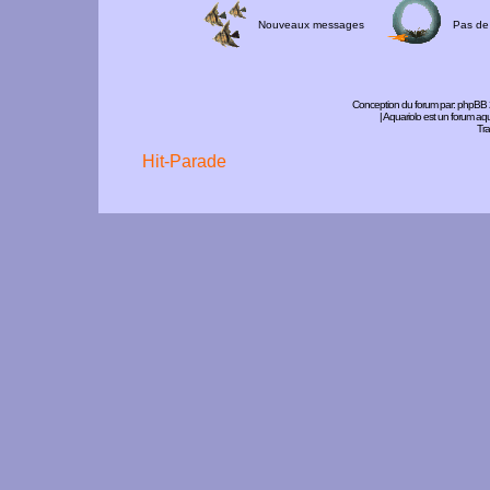
Nouveaux messages
Pas de
Conception du forum par:
phpBB
| Aquariolo est un forum a
Tra