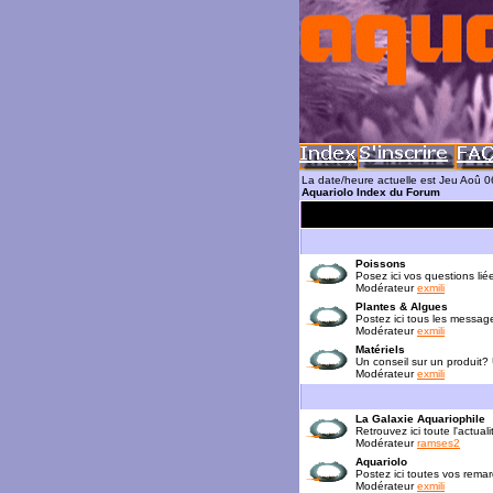
La date/heure actuelle est Jeu Aoû 
Aquariolo Index du Forum
Poissons
Posez ici vos questions lié
Modérateur
exmili
Plantes & Algues
Postez ici tous les messag
Modérateur
exmili
Matériels
Un conseil sur un produit?
Modérateur
exmili
La Galaxie Aquariophile
Retrouvez ici toute l'actua
Modérateur
ramses2
Aquariolo
Postez ici toutes vos rema
Modérateur
exmili