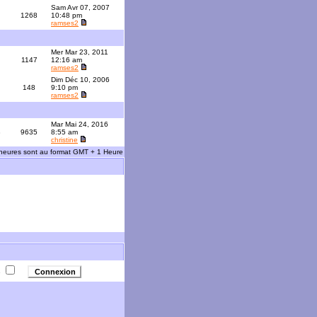
Sam Avr 07, 2007
1268
10:48 pm
ramses2
Mer Mar 23, 2011
1147
12:16 am
ramses2
Dim Déc 10, 2006
148
9:10 pm
ramses2
Mar Mai 24, 2016
3
9635
8:55 am
christine
 heures sont au format GMT + 1 Heure
e