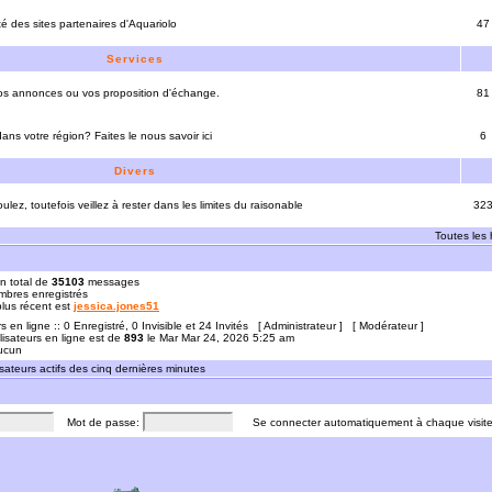
ité des sites partenaires d'Aquariolo
47
Services
vos annonces ou vos proposition d'échange.
81
ns votre région? Faites le nous savoir ici
6
Divers
ulez, toutefois veillez à rester dans les limites du raisonable
32
Toutes les
n total de
35103
messages
bres enregistrés
 plus récent est
jessica.jones51
rs en ligne :: 0 Enregistré, 0 Invisible et 24 Invités [
Administrateur
] [
Modérateur
]
lisateurs en ligne est de
893
le Mar Mar 24, 2026 5:25 am
Aucun
sateurs actifs des cinq dernières minutes
Mot de passe:
Se connecter automatiquement à chaque visit