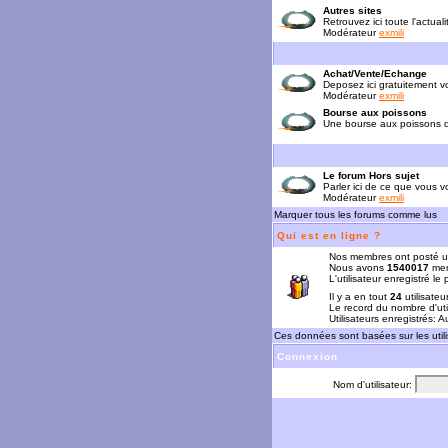
Autres sites
Retrouvez ici toute l'actual
Modérateur
exmili
Achat/Vente/Echange
Deposez ici gratuitement 
Modérateur
exmili
Bourse aux poissons
Une bourse aux poissons da
Le forum Hors sujet
Parler ici de ce que vous vo
Modérateur
exmili
Marquer tous les forums comme lus
Qui est en ligne ?
Nos membres ont posté u
Nous avons
1540017
mem
L'utilisateur enregistré le
Il y a en tout
24
utilisateu
Le record du nombre d'uti
Utilisateurs enregistrés: 
Ces données sont basées sur les utili
Connexion
Nom d'utilisateur: