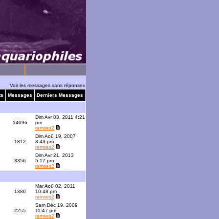
Voir les messages sans réponses
ts
Messages
Derniers Messages
Dim Avr 03, 2011 4:21
1
14096
pm
ramses2
Dim Aoû 19, 2007
1812
3:43 pm
ramses2
Dim Avr 21, 2013
9
3356
5:17 pm
ramses2
Mar Aoû 02, 2011
1386
10:48 pm
ramses2
Sam Déc 19, 2009
2255
11:47 pm
ramses2