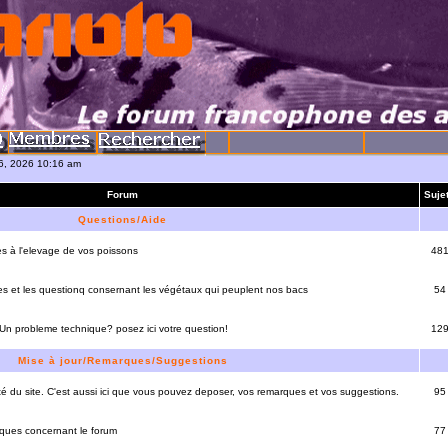
06, 2026 10:16 am
Forum
Suje
Questions/Aide
es à l'elevage de vos poissons
48
es et les questionq consernant les végétaux qui peuplent nos bacs
54
 Un probleme technique? posez ici votre question!
12
Mise à jour/Remarques/Suggestions
lité du site. C'est aussi ici que vous pouvez deposer, vos remarques et vos suggestions.
95
rques concernant le forum
77