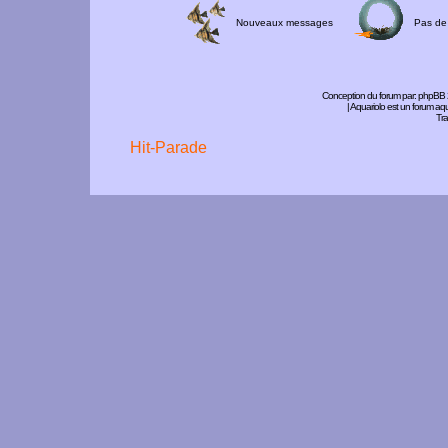
Nouveaux messages
Pas de
Conception du forum par:
phpBB
| Aquariolo est un forum a
Tra