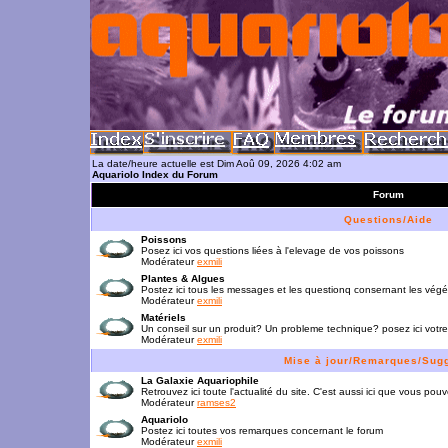
La date/heure actuelle est Dim Aoû 09, 2026 4:02 am
Aquariolo Index du Forum
Forum
Questions/Aide
Poissons
Posez ici vos questions liées à l'elevage de vos poissons
Modérateur
exmili
Plantes & Algues
Postez ici tous les messages et les questionq consernant les vég
Modérateur
exmili
Matériels
Un conseil sur un produit? Un probleme technique? posez ici votre
Modérateur
exmili
Mise à jour/Remarques/Sug
La Galaxie Aquariophile
Retrouvez ici toute l'actualité du site. C'est aussi ici que vous p
Modérateur
ramses2
Aquariolo
Postez ici toutes vos remarques concernant le forum
Modérateur
exmili