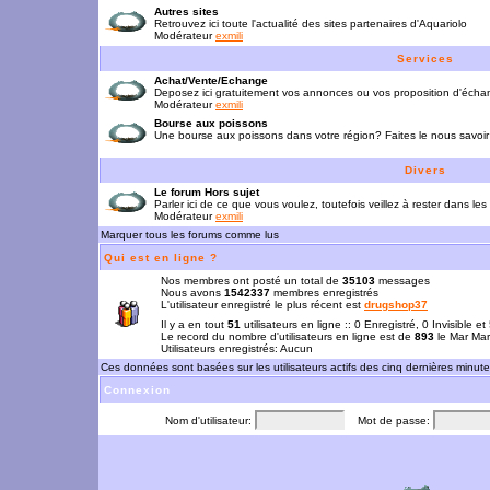
Autres sites
Retrouvez ici toute l'actualité des sites partenaires d'Aquariolo
Modérateur
exmili
Services
Achat/Vente/Echange
Deposez ici gratuitement vos annonces ou vos proposition d'écha
Modérateur
exmili
Bourse aux poissons
Une bourse aux poissons dans votre région? Faites le nous savoir 
Divers
Le forum Hors sujet
Parler ici de ce que vous voulez, toutefois veillez à rester dans les
Modérateur
exmili
Marquer tous les forums comme lus
Qui est en ligne ?
Nos membres ont posté un total de
35103
messages
Nous avons
1542337
membres enregistrés
L'utilisateur enregistré le plus récent est
drugshop37
Il y a en tout
51
utilisateurs en ligne :: 0 Enregistré, 0 Invisible e
Le record du nombre d'utilisateurs en ligne est de
893
le Mar Mar
Utilisateurs enregistrés: Aucun
Ces données sont basées sur les utilisateurs actifs des cinq dernières minut
Connexion
Nom d'utilisateur:
Mot de passe: