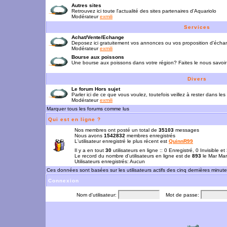
Autres sites
Retrouvez ici toute l'actualité des sites partenaires d'Aquariolo
Modérateur
exmili
Services
Achat/Vente/Echange
Deposez ici gratuitement vos annonces ou vos proposition d'écha
Modérateur
exmili
Bourse aux poissons
Une bourse aux poissons dans votre région? Faites le nous savoir 
Divers
Le forum Hors sujet
Parler ici de ce que vous voulez, toutefois veillez à rester dans les
Modérateur
exmili
Marquer tous les forums comme lus
Qui est en ligne ?
Nos membres ont posté un total de
35103
messages
Nous avons
1542832
membres enregistrés
L'utilisateur enregistré le plus récent est
QuinnR99
Il y a en tout
30
utilisateurs en ligne :: 0 Enregistré, 0 Invisible e
Le record du nombre d'utilisateurs en ligne est de
893
le Mar Mar
Utilisateurs enregistrés: Aucun
Ces données sont basées sur les utilisateurs actifs des cinq dernières minut
Connexion
Nom d'utilisateur:
Mot de passe: