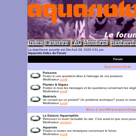
La date/heure actuelle est Dim Aoû 09, 2026 4:51 pm
Aquariolo Index du Forum
Forum
Questions/Aide
Poissons
Posez ici vos questions liées à l'elevage de vos poissons
Modérateur
exmili
Plantes & Algues
Postez ici tous les messages et les questionq consernant les vég
Modérateur
exmili
Matériels
Un conseil sur un produit? Un probleme technique? posez ici votre
Modérateur
exmili
Mise à jour/Remarques/Sug
La Galaxie Aquariophile
Retrouvez ici toute l'actualité du site. C'est aussi ici que vous p
Modérateur
ramses2
Aquariolo
Postez ici toutes vos remarques concernant le forum
Modérateur
exmili