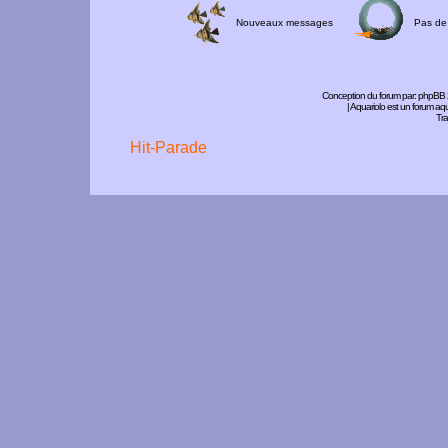
Nouveaux messages
Pas de
Conception du forum par:
phpBB
| Aquariolo est un forum a
Tra