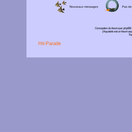
Nouveaux messages
Pas de
Conception du forum par:
phpBB
| Aquariolo est un forum a
Tra