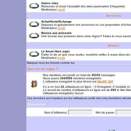
Autres sites
Retrouvez ici toute l'actualité des sites partenaires d'Aquariolo
Modérateur
exmili
Services
Achat/Vente/Echange
Deposez ici gratuitement vos annonces ou vos proposition d'écha
Modérateur
exmili
Bourse aux poissons
Une bourse aux poissons dans votre région? Faites le nous savoir 
Divers
Le forum Hors sujet
Parler ici de ce que vous voulez, toutefois veillez à rester dans les
Modérateur
exmili
Marquer tous les forums comme lus
Qui est en ligne ?
Nos membres ont posté un total de
35103
messages
Nous avons
1543559
membres enregistrés
L'utilisateur enregistré le plus récent est
MarkR_637
Il y a en tout
41
utilisateurs en ligne :: 0 Enregistré, 0 Invisible e
Le record du nombre d'utilisateurs en ligne est de
893
le Mar Mar
Utilisateurs enregistrés: Aucun
Ces données sont basées sur les utilisateurs actifs des cinq dernières minut
Connexion
Nom d'utilisateur:
Mot de passe: