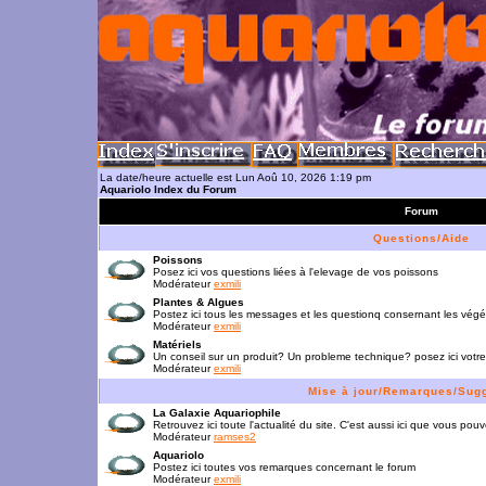
La date/heure actuelle est Lun Aoû 10, 2026 1:19 pm
Aquariolo Index du Forum
Forum
Questions/Aide
Poissons
Posez ici vos questions liées à l'elevage de vos poissons
Modérateur
exmili
Plantes & Algues
Postez ici tous les messages et les questionq consernant les vég
Modérateur
exmili
Matériels
Un conseil sur un produit? Un probleme technique? posez ici votre
Modérateur
exmili
Mise à jour/Remarques/Sug
La Galaxie Aquariophile
Retrouvez ici toute l'actualité du site. C'est aussi ici que vous p
Modérateur
ramses2
Aquariolo
Postez ici toutes vos remarques concernant le forum
Modérateur
exmili