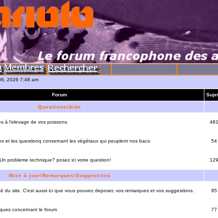
08, 2026 7:48 am
Forum
Suje
Questions/Aide
es à l'elevage de vos poissons
48
es et les questionq consernant les végétaux qui peuplent nos bacs
54
 Un probleme technique? posez ici votre question!
12
Mise à jour/Remarques/Suggestions
lité du site. C'est aussi ici que vous pouvez deposer, vos remarques et vos suggestions.
95
rques concernant le forum
77