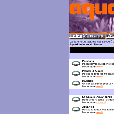
La date/heure actuelle est Sam Aoû 
Aquariolo Index du Forum
Poissons
Posez ici vos questions lié
Modérateur
exmili
Plantes & Algues
Postez ici tous les messag
Modérateur
exmili
Matériels
Un conseil sur un produit?
Modérateur
exmili
La Galaxie Aquariophile
Retrouvez ici toute l'actua
Modérateur
ramses2
Aquariolo
Postez ici toutes vos rema
Modérateur
exmili