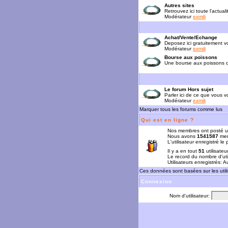
Autres sites
Retrouvez ici toute l'actual
Modérateur
exmili
Achat/Vente/Echange
Deposez ici gratuitement 
Modérateur
exmili
Bourse aux poissons
Une bourse aux poissons da
Le forum Hors sujet
Parler ici de ce que vous vo
Modérateur
exmili
Marquer tous les forums comme lus
Qui est en ligne ?
Nos membres ont posté u
Nous avons
1541587
mem
L'utilisateur enregistré le
Il y a en tout
51
utilisateu
Le record du nombre d'uti
Utilisateurs enregistrés: 
Ces données sont basées sur les utili
Connexion
Nom d'utilisateur: