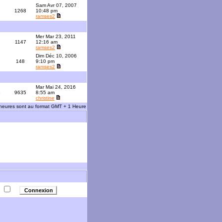
Sam Avr 07, 2007
1268
10:48 pm
ramses2
Mer Mar 23, 2011
1147
12:16 am
ramses2
Dim Déc 10, 2006
148
9:10 pm
ramses2
Mar Mai 24, 2016
3
9635
8:55 am
christine
 heures sont au format GMT + 1 Heure
e