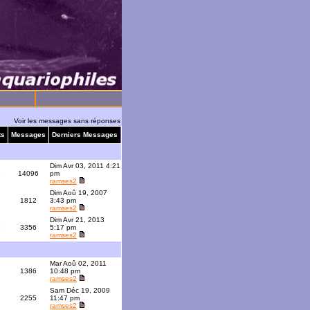
Voir les messages sans réponses
ts
Messages
Derniers Messages
Dim Avr 03, 2011 4:21
1
14096
pm
ramses2
Dim Aoû 19, 2007
1812
3:43 pm
ramses2
Dim Avr 21, 2013
9
3356
5:17 pm
ramses2
Mar Aoû 02, 2011
1386
10:48 pm
ramses2
Sam Déc 19, 2009
2255
11:47 pm
ramses2