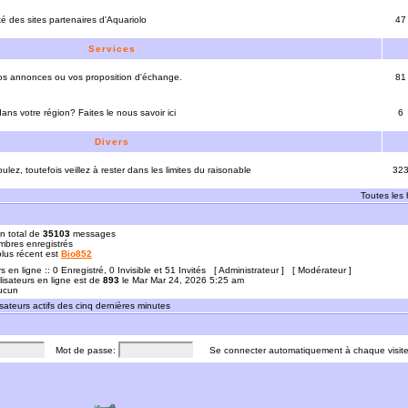
ité des sites partenaires d'Aquariolo
47
Services
vos annonces ou vos proposition d'échange.
81
ns votre région? Faites le nous savoir ici
6
Divers
ulez, toutefois veillez à rester dans les limites du raisonable
32
Toutes les
n total de
35103
messages
bres enregistrés
 plus récent est
Bio852
rs en ligne :: 0 Enregistré, 0 Invisible et 51 Invités [
Administrateur
] [
Modérateur
]
lisateurs en ligne est de
893
le Mar Mar 24, 2026 5:25 am
Aucun
sateurs actifs des cinq dernières minutes
Mot de passe:
Se connecter automatiquement à chaque visit