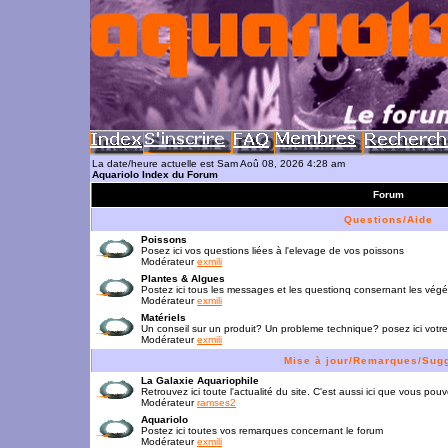
La date/heure actuelle est Sam Aoû 08, 2026 4:28 am
Aquariolo Index du Forum
Forum
Questions/Aide
Poissons
Posez ici vos questions liées à l'elevage de vos poissons
Modérateur
exmili
Plantes & Algues
Postez ici tous les messages et les questionq consernant les vég
Modérateur
exmili
Matériels
Un conseil sur un produit? Un probleme technique? posez ici votre
Modérateur
exmili
Mise à jour/Remarques/Sug
La Galaxie Aquariophile
Retrouvez ici toute l'actualité du site. C'est aussi ici que vous p
Modérateur
ramses2
Aquariolo
Postez ici toutes vos remarques concernant le forum
Modérateur
exmili