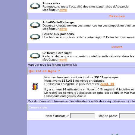
Autres sites
Retrouvez ici toute l'actualité des sites partenaires d'Aquariolo
Modérateur
exmili
Services
Achat/Vente/Echange
Deposez ici gratuitement vos annonces ou vos proposition d'écha
Modérateur
exmili
Bourse aux poissons
Une bourse aux poissons dans votre région? Faites le nous savoir 
Divers
Le forum Hors sujet
Parler ici de ce que vous voulez, toutefois veillez à rester dans les
Modérateur
exmili
Marquer tous les forums comme lus
Qui est en ligne ?
Nos membres ont posté un total de
35103
messages
Nous avons
1541469
membres enregistrés
L'utilisateur enregistré le plus récent est
AlexL_59
Il y a en tout
76
utilisateurs en ligne :: 0 Enregistré, 0 Invisible e
Le record du nombre d'utilisateurs en ligne est de
893
le Mar Mar
Utilisateurs enregistrés: Aucun
Ces données sont basées sur les utilisateurs actifs des cinq dernières minut
Connexion
Nom d'utilisateur:
Mot de passe: