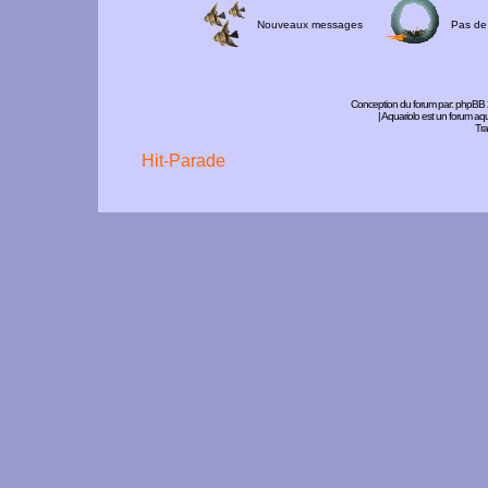
Nouveaux messages
Pas de
Conception du forum par:
phpBB
| Aquariolo est un forum a
Tra