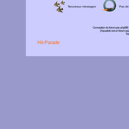
Nouveaux messages
Pas de
Conception du forum par:
phpBB
| Aquariolo est un forum a
Tra