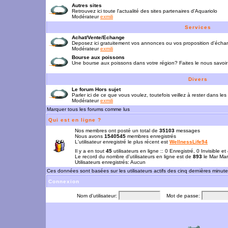
Autres sites
Retrouvez ici toute l'actualité des sites partenaires d'Aquariolo
Modérateur
exmili
Services
Achat/Vente/Echange
Deposez ici gratuitement vos annonces ou vos proposition d'écha
Modérateur
exmili
Bourse aux poissons
Une bourse aux poissons dans votre région? Faites le nous savoir 
Divers
Le forum Hors sujet
Parler ici de ce que vous voulez, toutefois veillez à rester dans les
Modérateur
exmili
Marquer tous les forums comme lus
Qui est en ligne ?
Nos membres ont posté un total de
35103
messages
Nous avons
1540545
membres enregistrés
L'utilisateur enregistré le plus récent est
WellnessLife94
Il y a en tout
45
utilisateurs en ligne :: 0 Enregistré, 0 Invisible e
Le record du nombre d'utilisateurs en ligne est de
893
le Mar Mar
Utilisateurs enregistrés: Aucun
Ces données sont basées sur les utilisateurs actifs des cinq dernières minut
Connexion
Nom d'utilisateur:
Mot de passe: