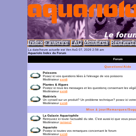
La date/heure actuelle est Ven Aoû 07, 2026 2:58 am
Aquariolo Index du Forum
Forum
Questions/Aide
Poissons
Posez ici vos questions liées à l'elevage de vos poissons
Modérateur
exmili
Plantes & Algues
Postez ici tous les messages et les questionq consernant les vég
Modérateur
exmili
Matériels
Un conseil sur un produit? Un probleme technique? posez ici votre
Modérateur
exmili
Mise à jour/Remarques/Sug
La Galaxie Aquariophile
Retrouvez ici toute l'actualité du site. C'est aussi ici que vous p
Modérateur
ramses2
Aquariolo
Postez ici toutes vos remarques concernant le forum
Modérateur
exmili