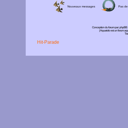
Nouveaux messages
Pas de
Conception du forum par:
phpBB
| Aquariolo est un forum a
Tra