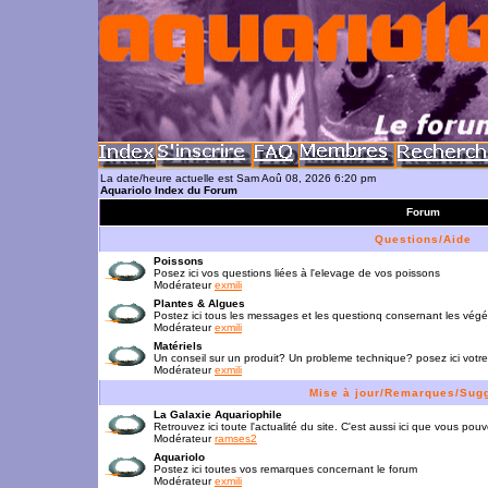
La date/heure actuelle est Sam Aoû 08, 2026 6:20 pm
Aquariolo Index du Forum
Forum
Questions/Aide
Poissons
Posez ici vos questions liées à l'elevage de vos poissons
Modérateur
exmili
Plantes & Algues
Postez ici tous les messages et les questionq consernant les vég
Modérateur
exmili
Matériels
Un conseil sur un produit? Un probleme technique? posez ici votre
Modérateur
exmili
Mise à jour/Remarques/Sug
La Galaxie Aquariophile
Retrouvez ici toute l'actualité du site. C'est aussi ici que vous p
Modérateur
ramses2
Aquariolo
Postez ici toutes vos remarques concernant le forum
Modérateur
exmili