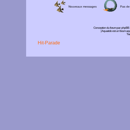
Nouveaux messages
Pas de
Conception du forum par:
phpBB
| Aquariolo est un forum a
Tra