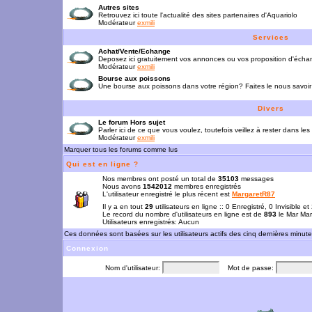
Autres sites
Retrouvez ici toute l'actualité des sites partenaires d'Aquariolo
Modérateur
exmili
Services
Achat/Vente/Echange
Deposez ici gratuitement vos annonces ou vos proposition d'écha
Modérateur
exmili
Bourse aux poissons
Une bourse aux poissons dans votre région? Faites le nous savoir 
Divers
Le forum Hors sujet
Parler ici de ce que vous voulez, toutefois veillez à rester dans les
Modérateur
exmili
Marquer tous les forums comme lus
Qui est en ligne ?
Nos membres ont posté un total de
35103
messages
Nous avons
1542012
membres enregistrés
L'utilisateur enregistré le plus récent est
MargaretR87
Il y a en tout
29
utilisateurs en ligne :: 0 Enregistré, 0 Invisible e
Le record du nombre d'utilisateurs en ligne est de
893
le Mar Mar
Utilisateurs enregistrés: Aucun
Ces données sont basées sur les utilisateurs actifs des cinq dernières minut
Connexion
Nom d'utilisateur:
Mot de passe: