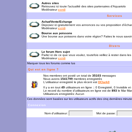
Autres sites
Retrouvez ici toute l'actualité des sites partenaires d'Aquariolo
Modérateur
exmili
Services
Achat/Vente/Echange
Deposez ici gratuitement vos annonces ou vos proposition d'écha
Modérateur
exmili
Bourse aux poissons
Une bourse aux poissons dans votre région? Faites le nous savoir 
Divers
Le forum Hors sujet
Parler ici de ce que vous voulez, toutefois veillez à rester dans les
Modérateur
exmili
Marquer tous les forums comme lus
Qui est en ligne ?
Nos membres ont posté un total de
35103
messages
Nous avons
1541799
membres enregistrés
L'utilisateur enregistré le plus récent est
DClark0
Il y a en tout
49
utilisateurs en ligne :: 0 Enregistré, 0 Invisible e
Le record du nombre d'utilisateurs en ligne est de
893
le Mar Mar
Utilisateurs enregistrés: Aucun
Ces données sont basées sur les utilisateurs actifs des cinq dernières minut
Connexion
Nom d'utilisateur:
Mot de passe: