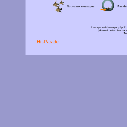
Nouveaux messages
Pas de
Conception du forum par:
phpBB
| Aquariolo est un forum a
Tra