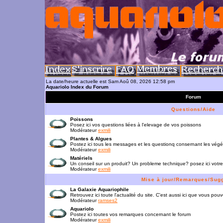
La date/heure actuelle est Sam Aoû 08, 2026 12:58 pm
Aquariolo Index du Forum
Forum
Questions/Aide
Poissons
Posez ici vos questions liées à l'elevage de vos poissons
Modérateur
exmili
Plantes & Algues
Postez ici tous les messages et les questionq consernant les vég
Modérateur
exmili
Matériels
Un conseil sur un produit? Un probleme technique? posez ici votre
Modérateur
exmili
Mise à jour/Remarques/Sug
La Galaxie Aquariophile
Retrouvez ici toute l'actualité du site. C'est aussi ici que vous p
Modérateur
ramses2
Aquariolo
Postez ici toutes vos remarques concernant le forum
Modérateur
exmili