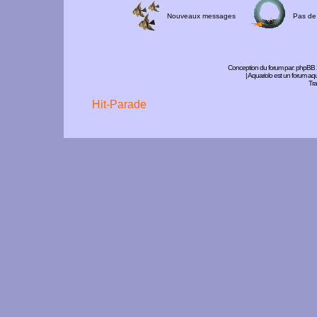
Nouveaux messages
Pas de
Conception du forum par:
phpBB
| Aquariolo est un forum a
Tra