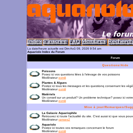
La date/heure actuelle est Dim Aoû 09, 2026 9:54 am
Aquariolo Index du Forum
Forum
Questions/Aide
Poissons
Posez ici vos questions liées à l'elevage de vos poissons
Modérateur
exmili
Plantes & Algues
Postez ici tous les messages et les questionq consernant les vég
Modérateur
exmili
Matériels
Un conseil sur un produit? Un probleme technique? posez ici votre
Modérateur
exmili
Mise à jour/Remarques/Sug
La Galaxie Aquariophile
Retrouvez ici toute l'actualité du site. C'est aussi ici que vous p
Modérateur
ramses2
Aquariolo
Postez ici toutes vos remarques concernant le forum
Modérateur
exmili