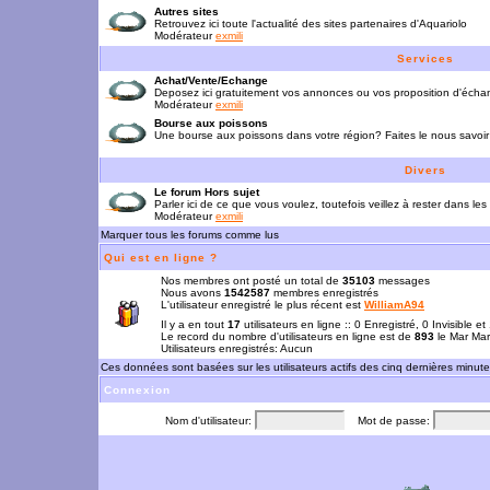
Autres sites
Retrouvez ici toute l'actualité des sites partenaires d'Aquariolo
Modérateur
exmili
Services
Achat/Vente/Echange
Deposez ici gratuitement vos annonces ou vos proposition d'écha
Modérateur
exmili
Bourse aux poissons
Une bourse aux poissons dans votre région? Faites le nous savoir 
Divers
Le forum Hors sujet
Parler ici de ce que vous voulez, toutefois veillez à rester dans les
Modérateur
exmili
Marquer tous les forums comme lus
Qui est en ligne ?
Nos membres ont posté un total de
35103
messages
Nous avons
1542587
membres enregistrés
L'utilisateur enregistré le plus récent est
WilliamA94
Il y a en tout
17
utilisateurs en ligne :: 0 Enregistré, 0 Invisible e
Le record du nombre d'utilisateurs en ligne est de
893
le Mar Mar
Utilisateurs enregistrés: Aucun
Ces données sont basées sur les utilisateurs actifs des cinq dernières minut
Connexion
Nom d'utilisateur:
Mot de passe: