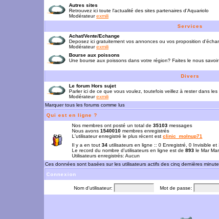
Autres sites
Retrouvez ici toute l'actualité des sites partenaires d'Aquariolo
Modérateur
exmili
Services
Achat/Vente/Echange
Deposez ici gratuitement vos annonces ou vos proposition d'écha
Modérateur
exmili
Bourse aux poissons
Une bourse aux poissons dans votre région? Faites le nous savoir 
Divers
Le forum Hors sujet
Parler ici de ce que vous voulez, toutefois veillez à rester dans les
Modérateur
exmili
Marquer tous les forums comme lus
Qui est en ligne ?
Nos membres ont posté un total de
35103
messages
Nous avons
1540010
membres enregistrés
L'utilisateur enregistré le plus récent est
clinic_molnup71
Il y a en tout
34
utilisateurs en ligne :: 0 Enregistré, 0 Invisible e
Le record du nombre d'utilisateurs en ligne est de
893
le Mar Mar
Utilisateurs enregistrés: Aucun
Ces données sont basées sur les utilisateurs actifs des cinq dernières minut
Connexion
Nom d'utilisateur:
Mot de passe: