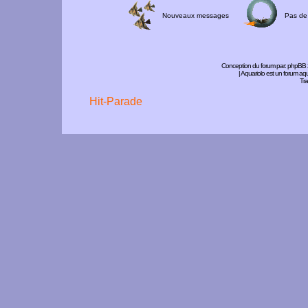
Nouveaux messages
Pas de
Conception du forum par:
phpBB
| Aquariolo est un forum a
Tra