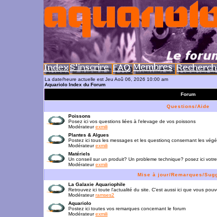
La date/heure actuelle est Jeu Aoû 06, 2026 10:00 am
Aquariolo Index du Forum
Forum
Questions/Aide
Poissons
Posez ici vos questions liées à l'elevage de vos poissons
Modérateur
exmili
Plantes & Algues
Postez ici tous les messages et les questionq consernant les vég
Modérateur
exmili
Matériels
Un conseil sur un produit? Un probleme technique? posez ici votre
Modérateur
exmili
Mise à jour/Remarques/Sug
La Galaxie Aquariophile
Retrouvez ici toute l'actualité du site. C'est aussi ici que vous p
Modérateur
ramses2
Aquariolo
Postez ici toutes vos remarques concernant le forum
Modérateur
exmili