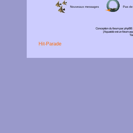
Nouveaux messages
Pas de
Conception du forum par:
phpBB
| Aquariolo est un forum a
Tra