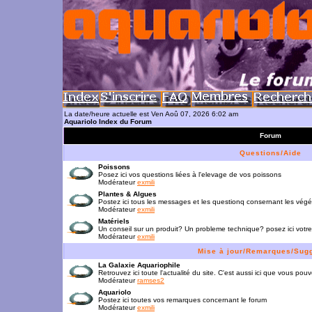
La date/heure actuelle est Ven Aoû 07, 2026 6:02 am
Aquariolo Index du Forum
Forum
Questions/Aide
Poissons
Posez ici vos questions liées à l'elevage de vos poissons
Modérateur
exmili
Plantes & Algues
Postez ici tous les messages et les questionq consernant les vég
Modérateur
exmili
Matériels
Un conseil sur un produit? Un probleme technique? posez ici votre
Modérateur
exmili
Mise à jour/Remarques/Sug
La Galaxie Aquariophile
Retrouvez ici toute l'actualité du site. C'est aussi ici que vous p
Modérateur
ramses2
Aquariolo
Postez ici toutes vos remarques concernant le forum
Modérateur
exmili