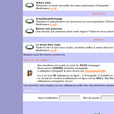
Autres sites
Retrouvez ici toute l'actualité des sites partenaires d'Aquariolo
Modérateur
exmili
Services
Achat/Vente/Echange
Deposez ici gratuitement vos annonces ou vos proposition d'écha
Modérateur
exmili
Bourse aux poissons
Une bourse aux poissons dans votre région? Faites le nous savoir 
Divers
Le forum Hors sujet
Parler ici de ce que vous voulez, toutefois veillez à rester dans les
Modérateur
exmili
Marquer tous les forums comme lus
Qui est en ligne ?
Nos membres ont posté un total de
35103
messages
Nous avons
1540668
membres enregistrés
L'utilisateur enregistré le plus récent est
TheprettygFan96
Il y a en tout
36
utilisateurs en ligne :: 0 Enregistré, 0 Invisible e
Le record du nombre d'utilisateurs en ligne est de
893
le Mar Mar
Utilisateurs enregistrés: Aucun
Ces données sont basées sur les utilisateurs actifs des cinq dernières minut
Connexion
Nom d'utilisateur:
Mot de passe: