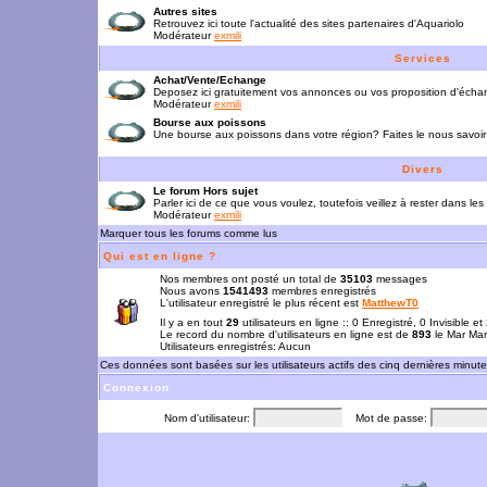
Autres sites
Retrouvez ici toute l'actualité des sites partenaires d'Aquariolo
Modérateur
exmili
Services
Achat/Vente/Echange
Deposez ici gratuitement vos annonces ou vos proposition d'écha
Modérateur
exmili
Bourse aux poissons
Une bourse aux poissons dans votre région? Faites le nous savoir 
Divers
Le forum Hors sujet
Parler ici de ce que vous voulez, toutefois veillez à rester dans les
Modérateur
exmili
Marquer tous les forums comme lus
Qui est en ligne ?
Nos membres ont posté un total de
35103
messages
Nous avons
1541493
membres enregistrés
L'utilisateur enregistré le plus récent est
MatthewT0
Il y a en tout
29
utilisateurs en ligne :: 0 Enregistré, 0 Invisible e
Le record du nombre d'utilisateurs en ligne est de
893
le Mar Mar
Utilisateurs enregistrés: Aucun
Ces données sont basées sur les utilisateurs actifs des cinq dernières minut
Connexion
Nom d'utilisateur:
Mot de passe: