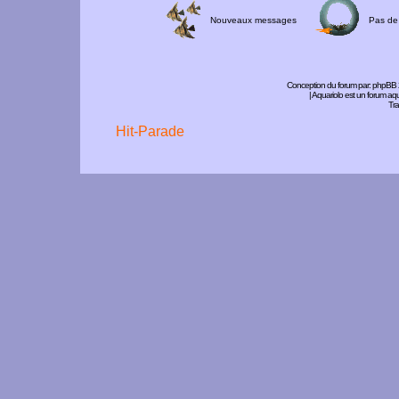
Nouveaux messages
Pas de
Conception du forum par:
phpBB
| Aquariolo est un forum a
Tra