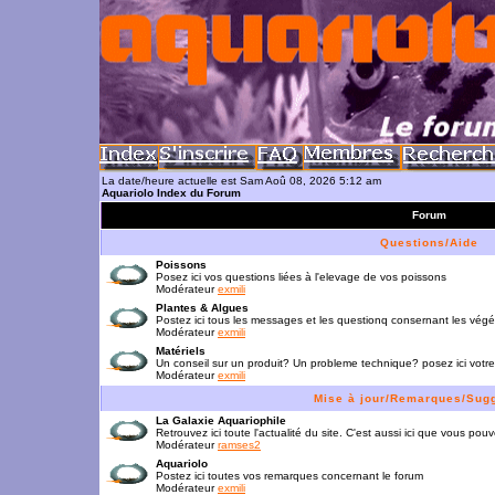
La date/heure actuelle est Sam Aoû 08, 2026 5:12 am
Aquariolo Index du Forum
Forum
Questions/Aide
Poissons
Posez ici vos questions liées à l'elevage de vos poissons
Modérateur
exmili
Plantes & Algues
Postez ici tous les messages et les questionq consernant les vég
Modérateur
exmili
Matériels
Un conseil sur un produit? Un probleme technique? posez ici votre
Modérateur
exmili
Mise à jour/Remarques/Sug
La Galaxie Aquariophile
Retrouvez ici toute l'actualité du site. C'est aussi ici que vous p
Modérateur
ramses2
Aquariolo
Postez ici toutes vos remarques concernant le forum
Modérateur
exmili