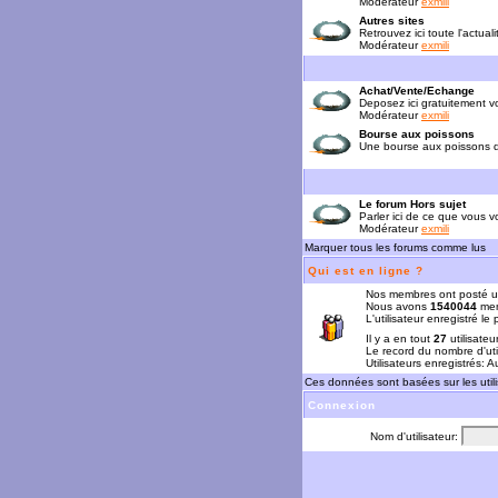
Modérateur
exmili
Autres sites
Retrouvez ici toute l'actual
Modérateur
exmili
Achat/Vente/Echange
Deposez ici gratuitement 
Modérateur
exmili
Bourse aux poissons
Une bourse aux poissons da
Le forum Hors sujet
Parler ici de ce que vous vo
Modérateur
exmili
Marquer tous les forums comme lus
Qui est en ligne ?
Nos membres ont posté u
Nous avons
1540044
mem
L'utilisateur enregistré le
Il y a en tout
27
utilisateu
Le record du nombre d'uti
Utilisateurs enregistrés: 
Ces données sont basées sur les utili
Connexion
Nom d'utilisateur: