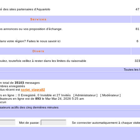
ité des sites partenaires d'Aquariolo
47
Services
vos annonces ou vos proposition d'échange.
81
ns votre région? Faites le nous savoir ici
6
Divers
ulez, toutefois veillez à rester dans les limites du raisonable
32
Toutes les
n total de
35103
messages
bres enregistrés
 plus récent est
script_viagra82
rs en ligne :: 0 Enregistré, 0 Invisible et 27 Invités [
Administrateur
] [
Modérateur
]
lisateurs en ligne est de
893
le Mar Mar 24, 2026 5:25 am
Aucun
sateurs actifs des cinq dernières minutes
Mot de passe:
Se connecter automatiquement à chaque visit