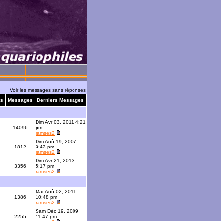
Voir les messages sans réponses
ts
Messages
Derniers Messages
Dim Avr 03, 2011 4:21
1
14096
pm
ramses2
Dim Aoû 19, 2007
1812
3:43 pm
ramses2
Dim Avr 21, 2013
9
3356
5:17 pm
ramses2
Mar Aoû 02, 2011
1386
10:48 pm
ramses2
Sam Déc 19, 2009
2255
11:47 pm