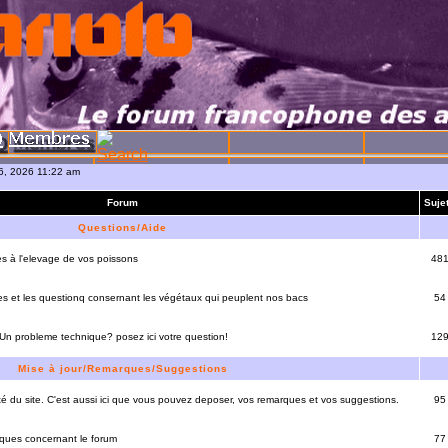
06, 2026 11:22 am
Forum
Suje
Questions/Aide
es à l'elevage de vos poissons
48
es et les questionq consernant les végétaux qui peuplent nos bacs
54
 Un probleme technique? posez ici votre question!
12
Mise à jour/Remarques/Suggestions
lité du site. C'est aussi ici que vous pouvez deposer, vos remarques et vos suggestions.
95
rques concernant le forum
77