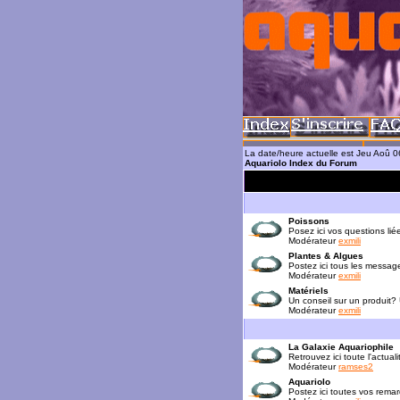
La date/heure actuelle est Jeu Aoû 
Aquariolo Index du Forum
Poissons
Posez ici vos questions lié
Modérateur
exmili
Plantes & Algues
Postez ici tous les messag
Modérateur
exmili
Matériels
Un conseil sur un produit?
Modérateur
exmili
La Galaxie Aquariophile
Retrouvez ici toute l'actua
Modérateur
ramses2
Aquariolo
Postez ici toutes vos rema