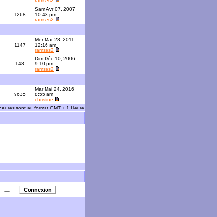
ramses2
Sam Avr 07, 2007
1268
10:48 pm
ramses2
Mer Mar 23, 2011
1147
12:16 am
ramses2
Dim Déc 10, 2006
148
9:10 pm
ramses2
Mar Mai 24, 2016
3
9635
8:55 am
christine
 heures sont au format GMT + 1 Heure
e