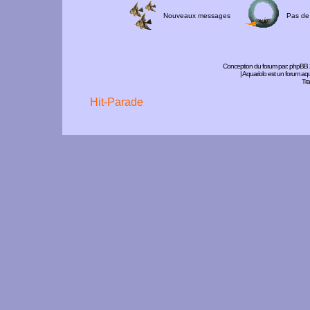
Nouveaux messages
Pas de
Conception du forum par:
phpBB
| Aquariolo est un forum a
Tra