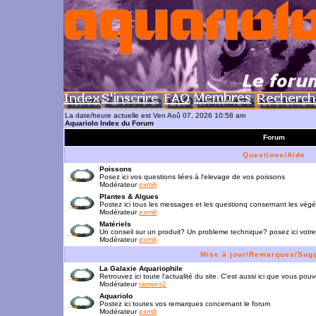
La date/heure actuelle est Ven Aoû 07, 2026 10:58 am
Aquariolo Index du Forum
Forum
Questions/Aide
Poissons
Posez ici vos questions liées à l'elevage de vos poissons
Modérateur
exmili
Plantes & Algues
Postez ici tous les messages et les questionq consernant les vég
Modérateur
exmili
Matériels
Un conseil sur un produit? Un probleme technique? posez ici votre
Modérateur
exmili
Mise à jour/Remarques/Sug
La Galaxie Aquariophile
Retrouvez ici toute l'actualité du site. C'est aussi ici que vous p
Modérateur
ramses2
Aquariolo
Postez ici toutes vos remarques concernant le forum
Modérateur
exmili