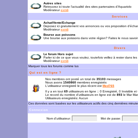
Autres sites
Retrouvez ici toute l'actualité des sites partenaires d'Aquariolo
Modérateur
exmili
Services
Achat/Vente/Echange
Deposez ici gratuitement vos annonces ou vos proposition d'écha
Modérateur
exmili
Bourse aux poissons
Une bourse aux poissons dans votre région? Faites le nous savoir 
Divers
Le forum Hors sujet
Parler ici de ce que vous voulez, toutefois veillez à rester dans les
Modérateur
exmili
Marquer tous les forums comme lus
Qui est en ligne ?
Nos membres ont posté un total de
35103
messages
Nous avons
1540860
membres enregistrés
L'utilisateur enregistré le plus récent est
Med765
Il y a en tout
69
utilisateurs en ligne :: 0 Enregistré, 0 Invisible e
Le record du nombre d'utilisateurs en ligne est de
893
le Mar Mar
Utilisateurs enregistrés: Aucun
Ces données sont basées sur les utilisateurs actifs des cinq dernières minut
Connexion
Nom d'utilisateur:
Mot de passe: