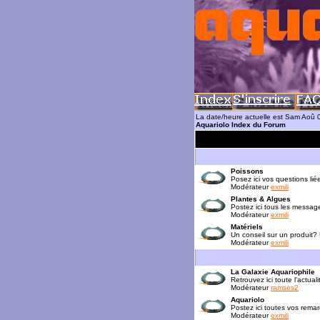
La date/heure actuelle est Sam Aoû 
Aquariolo Index du Forum
Poissons
Posez ici vos questions lié
Modérateur
exmili
Plantes & Algues
Postez ici tous les messag
Modérateur
exmili
Matériels
Un conseil sur un produit?
Modérateur
exmili
La Galaxie Aquariophile
Retrouvez ici toute l'actua
Modérateur
ramses2
Aquariolo
Postez ici toutes vos rema
Modérateur
exmili