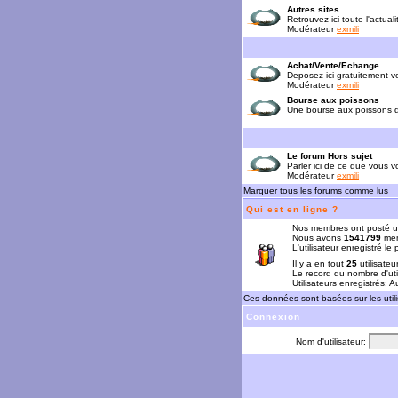
Autres sites
Retrouvez ici toute l'actual
Modérateur
exmili
Achat/Vente/Echange
Deposez ici gratuitement 
Modérateur
exmili
Bourse aux poissons
Une bourse aux poissons da
Le forum Hors sujet
Parler ici de ce que vous vo
Modérateur
exmili
Marquer tous les forums comme lus
Qui est en ligne ?
Nos membres ont posté u
Nous avons
1541799
mem
L'utilisateur enregistré le
Il y a en tout
25
utilisateu
Le record du nombre d'uti
Utilisateurs enregistrés: 
Ces données sont basées sur les utili
Connexion
Nom d'utilisateur: