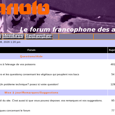
08, 2026 1:20 pm
Forum
Suje
Questions/Aide
es à l'elevage de vos poissons
48
es et les questionq consernant les végétaux qui peuplent nos bacs
54
 Un probleme technique? posez ici votre question!
12
Mise à jour/Remarques/Suggestions
lité du site. C'est aussi ici que vous pouvez deposer, vos remarques et vos suggestions.
95
rques concernant le forum
77