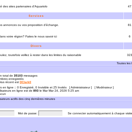
ité des sites partenaires d'Aquariolo
47
Services
vos annonces ou vos proposition d'échange.
81
ns votre région? Faites le nous savoir ici
6
Divers
ulez, toutefois veillez à rester dans les limites du raisonable
32
Toutes les
n total de
35103
messages
bres enregistrés
 plus récent est
DClark0
rs en ligne :: 0 Enregistré, 0 Invisible et 25 Invités [
Administrateur
] [
Modérateur
]
lisateurs en ligne est de
893
le Mar Mar 24, 2026 5:25 am
Aucun
sateurs actifs des cinq dernières minutes
Mot de passe:
Se connecter automatiquement à chaque visit