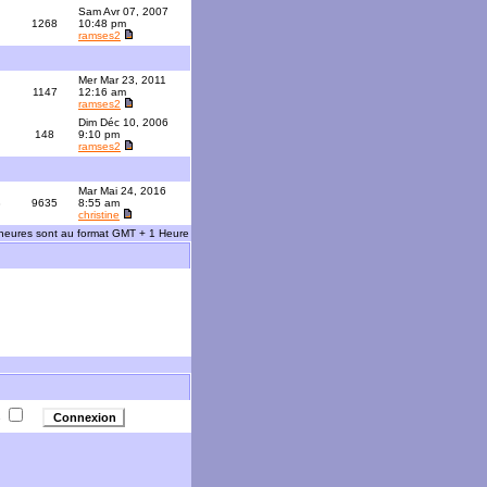
Sam Avr 07, 2007
1268
10:48 pm
ramses2
Mer Mar 23, 2011
1147
12:16 am
ramses2
Dim Déc 10, 2006
148
9:10 pm
ramses2
Mar Mai 24, 2016
3
9635
8:55 am
christine
 heures sont au format GMT + 1 Heure
e