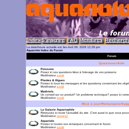
La date/heure actuelle est Jeu Aoû 06, 2026 12:28 pm
Aquariolo Index du Forum
Forum
Questions/Aide
Poissons
Posez ici vos questions liées à l'elevage de vos poissons
Modérateur
exmili
Plantes & Algues
Postez ici tous les messages et les questionq consernant les vég
Modérateur
exmili
Matériels
Un conseil sur un produit? Un probleme technique? posez ici votre
Modérateur
exmili
Mise à jour/Remarques/Sug
La Galaxie Aquariophile
Retrouvez ici toute l'actualité du site. C'est aussi ici que vous p
Modérateur
ramses2
Aquariolo
Postez ici toutes vos remarques concernant le forum
Modérateur
exmili