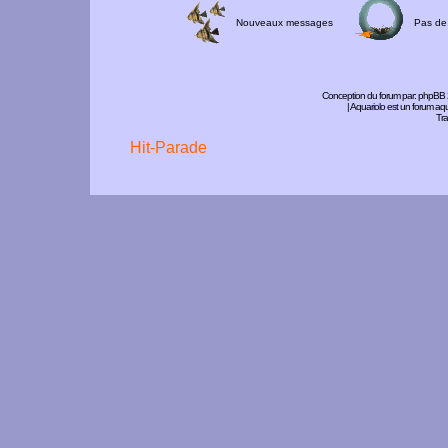
Nouveaux messages
Pas de
Conception du forum par:
phpBB
| Aquariolo est un forum a
Tra