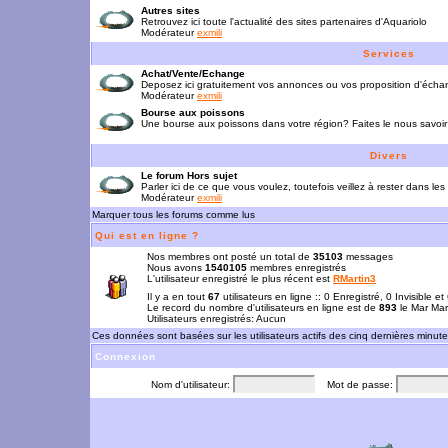
Autres sites
Retrouvez ici toute l'actualité des sites partenaires d'Aquariolo
Modérateur
exmili
Services
Achat/Vente/Echange
Deposez ici gratuitement vos annonces ou vos proposition d'écha
Modérateur
exmili
Bourse aux poissons
Une bourse aux poissons dans votre région? Faites le nous savoir 
Divers
Le forum Hors sujet
Parler ici de ce que vous voulez, toutefois veillez à rester dans les
Modérateur
exmili
Marquer tous les forums comme lus
Qui est en ligne ?
Nos membres ont posté un total de
35103
messages
Nous avons
1540105
membres enregistrés
L'utilisateur enregistré le plus récent est
RMartin3
Il y a en tout
67
utilisateurs en ligne :: 0 Enregistré, 0 Invisible e
Le record du nombre d'utilisateurs en ligne est de
893
le Mar Mar
Utilisateurs enregistrés: Aucun
Ces données sont basées sur les utilisateurs actifs des cinq dernières minut
Connexion
Nom d'utilisateur:
Mot de passe: