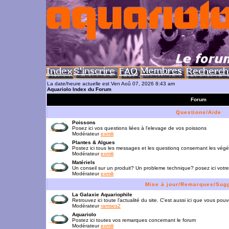
La date/heure actuelle est Ven Aoû 07, 2026 8:43 am
Aquariolo Index du Forum
Forum
Questions/Aide
Poissons
Posez ici vos questions liées à l'elevage de vos poissons
Modérateur
exmili
Plantes & Algues
Postez ici tous les messages et les questionq consernant les vég
Modérateur
exmili
Matériels
Un conseil sur un produit? Un probleme technique? posez ici votre
Modérateur
exmili
Mise à jour/Remarques/Sug
La Galaxie Aquariophile
Retrouvez ici toute l'actualité du site. C'est aussi ici que vous p
Modérateur
ramses2
Aquariolo
Postez ici toutes vos remarques concernant le forum
Modérateur
exmili