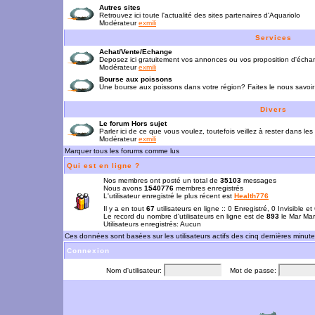
Autres sites
Retrouvez ici toute l'actualité des sites partenaires d'Aquariolo
Modérateur
exmili
Services
Achat/Vente/Echange
Deposez ici gratuitement vos annonces ou vos proposition d'écha
Modérateur
exmili
Bourse aux poissons
Une bourse aux poissons dans votre région? Faites le nous savoir 
Divers
Le forum Hors sujet
Parler ici de ce que vous voulez, toutefois veillez à rester dans les
Modérateur
exmili
Marquer tous les forums comme lus
Qui est en ligne ?
Nos membres ont posté un total de
35103
messages
Nous avons
1540776
membres enregistrés
L'utilisateur enregistré le plus récent est
Health776
Il y a en tout
67
utilisateurs en ligne :: 0 Enregistré, 0 Invisible e
Le record du nombre d'utilisateurs en ligne est de
893
le Mar Mar
Utilisateurs enregistrés: Aucun
Ces données sont basées sur les utilisateurs actifs des cinq dernières minut
Connexion
Nom d'utilisateur:
Mot de passe: