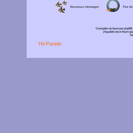
Nouveaux messages
Pas de
Conception du forum par:
phpBB
| Aquariolo est un forum a
Tra