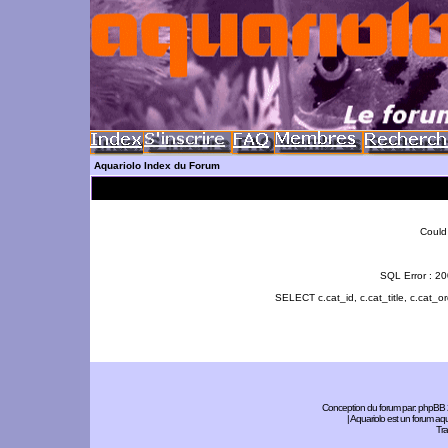
Aquariolo Index du Forum
Could 
SQL Error : 2
SELECT c.cat_id, c.cat_title, c.cat
Conception du forum par:
phpBB
| Aquariolo est un forum a
Tra