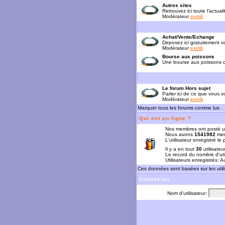
Autres sites
Retrouvez ici toute l'actual
Modérateur
exmili
Achat/Vente/Echange
Deposez ici gratuitement 
Modérateur
exmili
Bourse aux poissons
Une bourse aux poissons da
Le forum Hors sujet
Parler ici de ce que vous vo
Modérateur
exmili
Marquer tous les forums comme lus
Qui est en ligne ?
Nos membres ont posté u
Nous avons
1541982
mem
L'utilisateur enregistré le
Il y a en tout
30
utilisateu
Le record du nombre d'uti
Utilisateurs enregistrés: 
Ces données sont basées sur les utili
Connexion
Nom d'utilisateur: