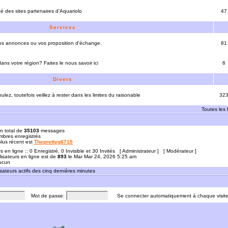
ité des sites partenaires d'Aquariolo
47
Services
vos annonces ou vos proposition d'échange.
81
ns votre région? Faites le nous savoir ici
6
Divers
ulez, toutefois veillez à rester dans les limites du raisonable
32
Toutes les
n total de
35103
messages
bres enregistrés
 plus récent est
Theprettyg6715
rs en ligne :: 0 Enregistré, 0 Invisible et 30 Invités [
Administrateur
] [
Modérateur
]
lisateurs en ligne est de
893
le Mar Mar 24, 2026 5:25 am
Aucun
sateurs actifs des cinq dernières minutes
Mot de passe:
Se connecter automatiquement à chaque visit