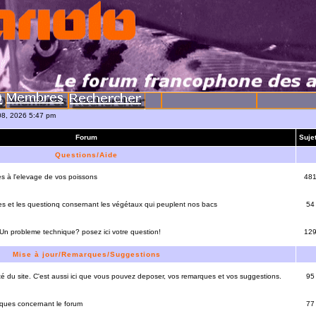
08, 2026 5:47 pm
Forum
Suje
Questions/Aide
es à l'elevage de vos poissons
48
es et les questionq consernant les végétaux qui peuplent nos bacs
54
 Un probleme technique? posez ici votre question!
12
Mise à jour/Remarques/Suggestions
lité du site. C'est aussi ici que vous pouvez deposer, vos remarques et vos suggestions.
95
rques concernant le forum
77