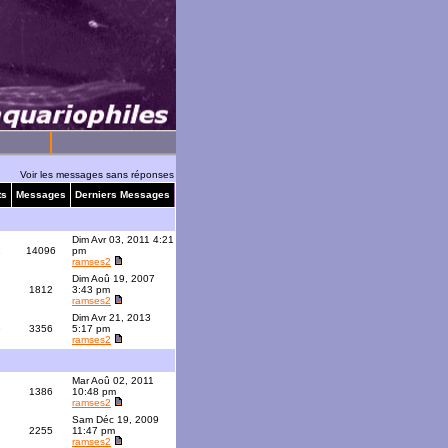
Voir les messages sans réponses
ts
Messages
Derniers Messages
Dim Avr 03, 2011 4:21
1
14096
pm
ramses2
Dim Aoû 19, 2007
1812
3:43 pm
ramses2
Dim Avr 21, 2013
9
3356
5:17 pm
ramses2
Mar Aoû 02, 2011
1386
10:48 pm
ramses2
Sam Déc 19, 2009
2255
11:47 pm
ramses2