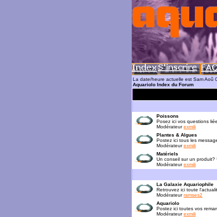
La date/heure actuelle est Sam Aoû 
Aquariolo Index du Forum
Poissons
Posez ici vos questions lié
Modérateur
exmili
Plantes & Algues
Postez ici tous les messag
Modérateur
exmili
Matériels
Un conseil sur un produit?
Modérateur
exmili
La Galaxie Aquariophile
Retrouvez ici toute l'actua
Modérateur
ramses2
Aquariolo
Postez ici toutes vos rema
Modérateur
exmili