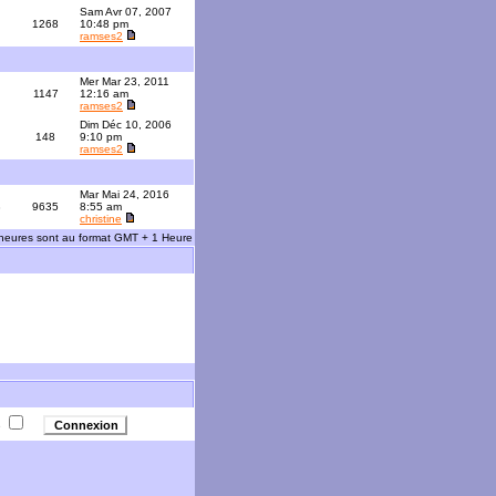
Sam Avr 07, 2007
1268
10:48 pm
ramses2
Mer Mar 23, 2011
1147
12:16 am
ramses2
Dim Déc 10, 2006
148
9:10 pm
ramses2
Mar Mai 24, 2016
3
9635
8:55 am
christine
 heures sont au format GMT + 1 Heure
e