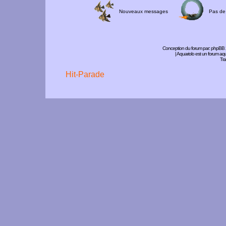
Nouveaux messages
Pas de
Conception du forum par:
phpBB
| Aquariolo est un forum a
Tra