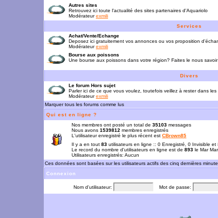
Autres sites
Retrouvez ici toute l'actualité des sites partenaires d'Aquariolo
Modérateur
exmili
Services
Achat/Vente/Echange
Deposez ici gratuitement vos annonces ou vos proposition d'écha
Modérateur
exmili
Bourse aux poissons
Une bourse aux poissons dans votre région? Faites le nous savoir 
Divers
Le forum Hors sujet
Parler ici de ce que vous voulez, toutefois veillez à rester dans les
Modérateur
exmili
Marquer tous les forums comme lus
Qui est en ligne ?
Nos membres ont posté un total de
35103
messages
Nous avons
1539812
membres enregistrés
L'utilisateur enregistré le plus récent est
CBrown85
Il y a en tout
83
utilisateurs en ligne :: 0 Enregistré, 0 Invisible e
Le record du nombre d'utilisateurs en ligne est de
893
le Mar Mar
Utilisateurs enregistrés: Aucun
Ces données sont basées sur les utilisateurs actifs des cinq dernières minut
Connexion
Nom d'utilisateur:
Mot de passe: