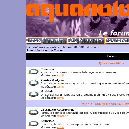
La date/heure actuelle est Jeu Aoû 06, 2026 4:53 am
Aquariolo Index du Forum
Forum
Questions/Aide
Poissons
Posez ici vos questions liées à l'elevage de vos poissons
Modérateur
exmili
Plantes & Algues
Postez ici tous les messages et les questionq consernant les vég
Modérateur
exmili
Matériels
Un conseil sur un produit? Un probleme technique? posez ici votre
Modérateur
exmili
Mise à jour/Remarques/Sug
La Galaxie Aquariophile
Retrouvez ici toute l'actualité du site. C'est aussi ici que vous p
Modérateur
ramses2
Aquariolo
Postez ici toutes vos remarques concernant le forum
Modérateur
exmili