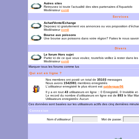
Autres sites
Retrouvez ici toute l'actualité des sites partenaires d'Aquariolo
Modérateur
exmili
Services
Achat/Vente/Echange
Deposez ici gratuitement vos annonces ou vos proposition d'écha
Modérateur
exmili
Bourse aux poissons
Une bourse aux poissons dans votre région? Faites le nous savoir 
Divers
Le forum Hors sujet
Parler ici de ce que vous voulez, toutefois veillez à rester dans les
Modérateur
exmili
Marquer tous les forums comme lus
Qui est en ligne ?
Nos membres ont posté un total de
35103
messages
Nous avons
1542081
membres enregistrés
L'utilisateur enregistré le plus récent est
spiderguar96
Il y a en tout
43
utilisateurs en ligne :: 0 Enregistré, 0 Invisible e
Le record du nombre d'utilisateurs en ligne est de
893
le Mar Mar
Utilisateurs enregistrés: Aucun
Ces données sont basées sur les utilisateurs actifs des cinq dernières minut
Connexion
Nom d'utilisateur:
Mot de passe: