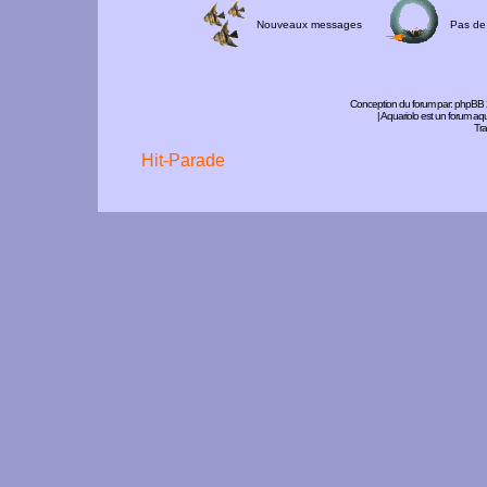
Nouveaux messages
Pas de
Conception du forum par:
phpBB
| Aquariolo est un forum a
Tra