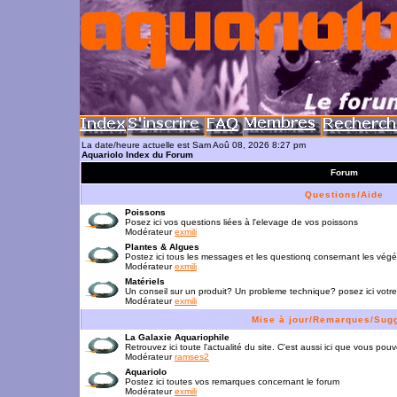
La date/heure actuelle est Sam Aoû 08, 2026 8:27 pm
Aquariolo Index du Forum
Forum
Questions/Aide
Poissons
Posez ici vos questions liées à l'elevage de vos poissons
Modérateur
exmili
Plantes & Algues
Postez ici tous les messages et les questionq consernant les vég
Modérateur
exmili
Matériels
Un conseil sur un produit? Un probleme technique? posez ici votre
Modérateur
exmili
Mise à jour/Remarques/Sug
La Galaxie Aquariophile
Retrouvez ici toute l'actualité du site. C'est aussi ici que vous p
Modérateur
ramses2
Aquariolo
Postez ici toutes vos remarques concernant le forum
Modérateur
exmili