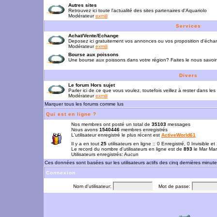
Autres sites
Retrouvez ici toute l'actualité des sites partenaires d'Aquariolo
Modérateur
exmili
Services
Achat/Vente/Echange
Deposez ici gratuitement vos annonces ou vos proposition d'écha
Modérateur
exmili
Bourse aux poissons
Une bourse aux poissons dans votre région? Faites le nous savoir 
Divers
Le forum Hors sujet
Parler ici de ce que vous voulez, toutefois veillez à rester dans les
Modérateur
exmili
Marquer tous les forums comme lus
Qui est en ligne ?
Nos membres ont posté un total de
35103
messages
Nous avons
1540446
membres enregistrés
L'utilisateur enregistré le plus récent est
ActiveWorld61
Il y a en tout
25
utilisateurs en ligne :: 0 Enregistré, 0 Invisible e
Le record du nombre d'utilisateurs en ligne est de
893
le Mar Mar
Utilisateurs enregistrés: Aucun
Ces données sont basées sur les utilisateurs actifs des cinq dernières minut
Connexion
Nom d'utilisateur:
Mot de passe: