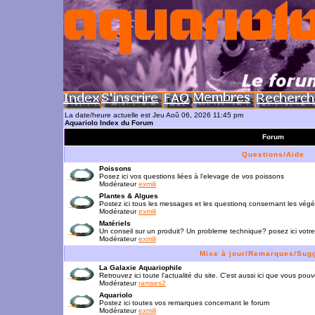
La date/heure actuelle est Jeu Aoû 06, 2026 11:45 pm
Aquariolo Index du Forum
Forum
Questions/Aide
Poissons
Posez ici vos questions liées à l'elevage de vos poissons
Modérateur
exmili
Plantes & Algues
Postez ici tous les messages et les questionq consernant les vég
Modérateur
exmili
Matériels
Un conseil sur un produit? Un probleme technique? posez ici votre
Modérateur
exmili
Mise à jour/Remarques/Sug
La Galaxie Aquariophile
Retrouvez ici toute l'actualité du site. C'est aussi ici que vous p
Modérateur
ramses2
Aquariolo
Postez ici toutes vos remarques concernant le forum
Modérateur
exmili