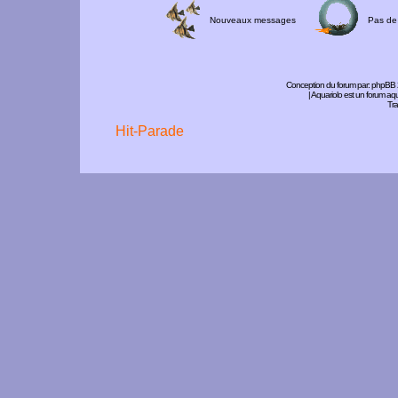
Nouveaux messages
Pas de
Conception du forum par:
phpBB
| Aquariolo est un forum a
Tra