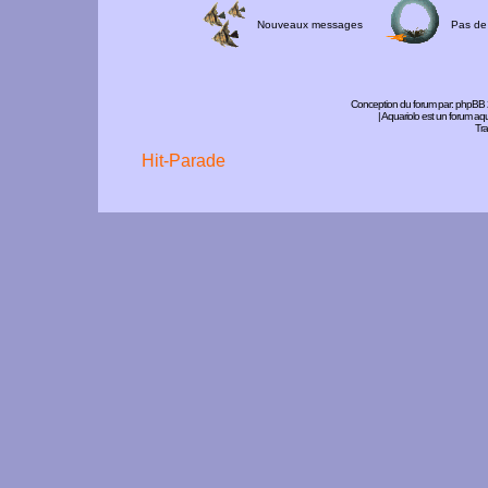
Nouveaux messages
Pas de
Conception du forum par:
phpBB
| Aquariolo est un forum a
Tra