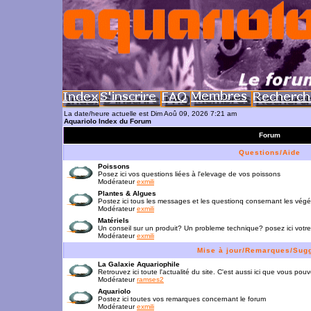
La date/heure actuelle est Dim Aoû 09, 2026 7:21 am
Aquariolo Index du Forum
Forum
Questions/Aide
Poissons
Posez ici vos questions liées à l'elevage de vos poissons
Modérateur
exmili
Plantes & Algues
Postez ici tous les messages et les questionq consernant les vég
Modérateur
exmili
Matériels
Un conseil sur un produit? Un probleme technique? posez ici votre
Modérateur
exmili
Mise à jour/Remarques/Sug
La Galaxie Aquariophile
Retrouvez ici toute l'actualité du site. C'est aussi ici que vous p
Modérateur
ramses2
Aquariolo
Postez ici toutes vos remarques concernant le forum
Modérateur
exmili