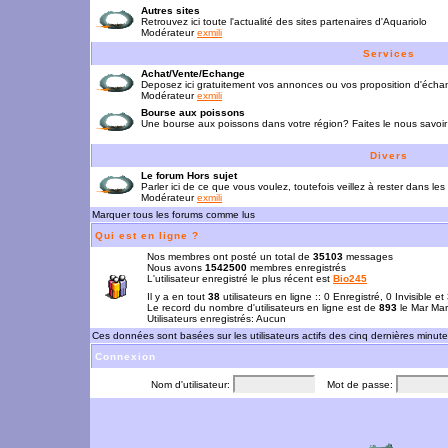
Autres sites
Retrouvez ici toute l'actualité des sites partenaires d'Aquariolo
Modérateur
exmili
Services
Achat/Vente/Echange
Deposez ici gratuitement vos annonces ou vos proposition d'écha
Modérateur
exmili
Bourse aux poissons
Une bourse aux poissons dans votre région? Faites le nous savoir 
Divers
Le forum Hors sujet
Parler ici de ce que vous voulez, toutefois veillez à rester dans les
Modérateur
exmili
Marquer tous les forums comme lus
Qui est en ligne ?
Nos membres ont posté un total de
35103
messages
Nous avons
1542500
membres enregistrés
L'utilisateur enregistré le plus récent est
Bio245
Il y a en tout
38
utilisateurs en ligne :: 0 Enregistré, 0 Invisible e
Le record du nombre d'utilisateurs en ligne est de
893
le Mar Mar
Utilisateurs enregistrés: Aucun
Ces données sont basées sur les utilisateurs actifs des cinq dernières minut
Connexion
Nom d'utilisateur:
Mot de passe: