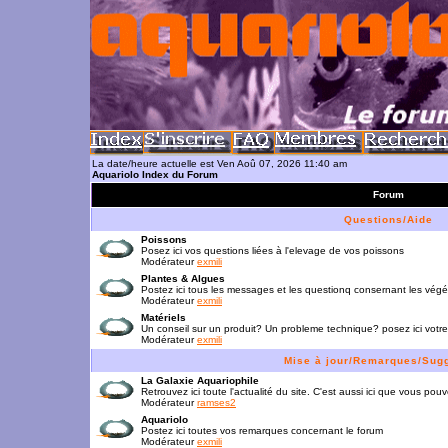
La date/heure actuelle est Ven Aoû 07, 2026 11:40 am
Aquariolo Index du Forum
Forum
Questions/Aide
Poissons
Posez ici vos questions liées à l'elevage de vos poissons
Modérateur
exmili
Plantes & Algues
Postez ici tous les messages et les questionq consernant les vég
Modérateur
exmili
Matériels
Un conseil sur un produit? Un probleme technique? posez ici votre
Modérateur
exmili
Mise à jour/Remarques/Sug
La Galaxie Aquariophile
Retrouvez ici toute l'actualité du site. C'est aussi ici que vous p
Modérateur
ramses2
Aquariolo
Postez ici toutes vos remarques concernant le forum
Modérateur
exmili