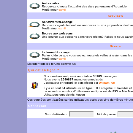
Autres sites
Retrouvez ici toute l'actualité des sites partenaires d'Aquariolo
Modérateur
exmili
Services
Achat/Vente/Echange
Deposez ici gratuitement vos annonces ou vos proposition d'écha
Modérateur
exmili
Bourse aux poissons
Une bourse aux poissons dans votre région? Faites le nous savoir 
Divers
Le forum Hors sujet
Parler ici de ce que vous voulez, toutefois veillez à rester dans les
Modérateur
exmili
Marquer tous les forums comme lus
Qui est en ligne ?
Nos membres ont posté un total de
35103
messages
Nous avons
1540897
membres enregistrés
L'utilisateur enregistré le plus récent est
William_68
Il y a en tout
54
utilisateurs en ligne :: 0 Enregistré, 0 Invisible e
Le record du nombre d'utilisateurs en ligne est de
893
le Mar Mar
Utilisateurs enregistrés: Aucun
Ces données sont basées sur les utilisateurs actifs des cinq dernières minut
Connexion
Nom d'utilisateur:
Mot de passe: