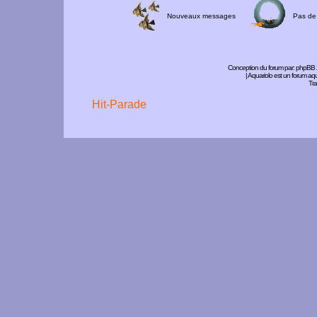
Nouveaux messages
Pas de
Conception du forum par:
phpBB
| Aquariolo est un forum a
Tra