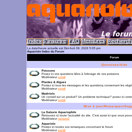
La date/heure actuelle est Dim Aoû 09, 2026 5:05 pm
Aquariolo Index du Forum
Forum
Questions/Aide
Poissons
Posez ici vos questions liées à l'elevage de vos poissons
Modérateur
exmili
Plantes & Algues
Postez ici tous les messages et les questionq consernant les vég
Modérateur
exmili
Matériels
Un conseil sur un produit? Un probleme technique? posez ici votre
Modérateur
exmili
Mise à jour/Remarques/Sug
La Galaxie Aquariophile
Retrouvez ici toute l'actualité du site. C'est aussi ici que vous p
Modérateur
ramses2
Aquariolo
Postez ici toutes vos remarques concernant le forum
Modérateur
exmili