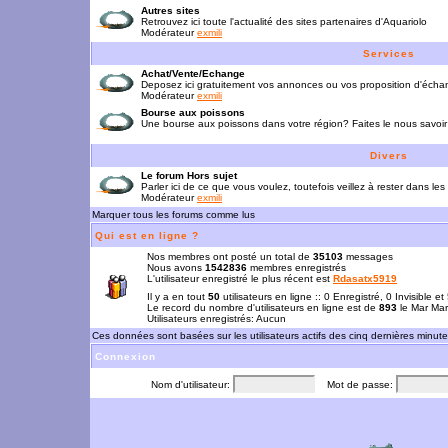
Autres sites
Retrouvez ici toute l'actualité des sites partenaires d'Aquariolo
Modérateur
exmili
Services
Achat/Vente/Echange
Deposez ici gratuitement vos annonces ou vos proposition d'écha
Modérateur
exmili
Bourse aux poissons
Une bourse aux poissons dans votre région? Faites le nous savoir 
Divers
Le forum Hors sujet
Parler ici de ce que vous voulez, toutefois veillez à rester dans les
Modérateur
exmili
Marquer tous les forums comme lus
Qui est en ligne ?
Nos membres ont posté un total de
35103
messages
Nous avons
1542836
membres enregistrés
L'utilisateur enregistré le plus récent est
Rdasatx5919
Il y a en tout
50
utilisateurs en ligne :: 0 Enregistré, 0 Invisible e
Le record du nombre d'utilisateurs en ligne est de
893
le Mar Mar
Utilisateurs enregistrés: Aucun
Ces données sont basées sur les utilisateurs actifs des cinq dernières minut
Connexion
Nom d'utilisateur:
Mot de passe: