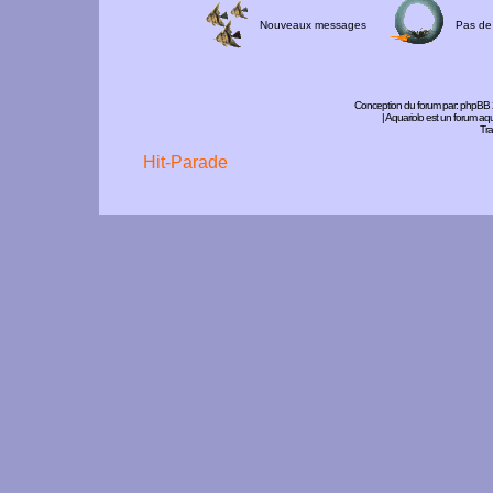
Nouveaux messages
Pas de
Conception du forum par:
phpBB
| Aquariolo est un forum a
Tra