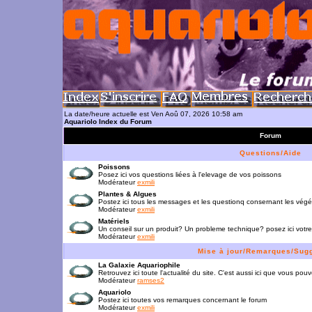
La date/heure actuelle est Ven Aoû 07, 2026 10:58 am
Aquariolo Index du Forum
Forum
Questions/Aide
Poissons
Posez ici vos questions liées à l'elevage de vos poissons
Modérateur
exmili
Plantes & Algues
Postez ici tous les messages et les questionq consernant les vég
Modérateur
exmili
Matériels
Un conseil sur un produit? Un probleme technique? posez ici votre
Modérateur
exmili
Mise à jour/Remarques/Sug
La Galaxie Aquariophile
Retrouvez ici toute l'actualité du site. C'est aussi ici que vous p
Modérateur
ramses2
Aquariolo
Postez ici toutes vos remarques concernant le forum
Modérateur
exmili