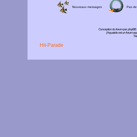
Nouveaux messages
Pas de
Conception du forum par:
phpBB
| Aquariolo est un forum a
Tra