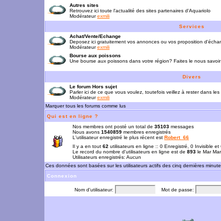
Autres sites
Retrouvez ici toute l'actualité des sites partenaires d'Aquariolo
Modérateur
exmili
Services
Achat/Vente/Echange
Deposez ici gratuitement vos annonces ou vos proposition d'écha
Modérateur
exmili
Bourse aux poissons
Une bourse aux poissons dans votre région? Faites le nous savoir 
Divers
Le forum Hors sujet
Parler ici de ce que vous voulez, toutefois veillez à rester dans les
Modérateur
exmili
Marquer tous les forums comme lus
Qui est en ligne ?
Nos membres ont posté un total de
35103
messages
Nous avons
1540859
membres enregistrés
L'utilisateur enregistré le plus récent est
Robert_66
Il y a en tout
62
utilisateurs en ligne :: 0 Enregistré, 0 Invisible e
Le record du nombre d'utilisateurs en ligne est de
893
le Mar Mar
Utilisateurs enregistrés: Aucun
Ces données sont basées sur les utilisateurs actifs des cinq dernières minut
Connexion
Nom d'utilisateur:
Mot de passe: