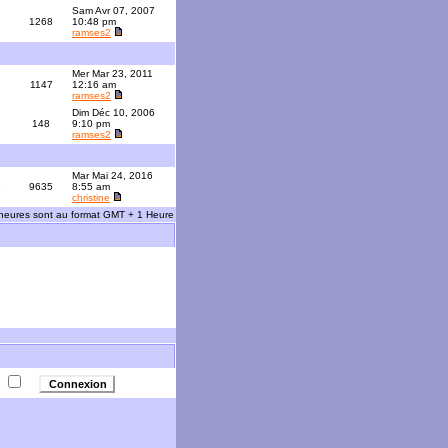
Sam Avr 07, 2007
1268
10:48 pm
ramses2
Mer Mar 23, 2011
1147
12:16 am
ramses2
Dim Déc 10, 2006
148
9:10 pm
ramses2
Mar Mai 24, 2016
3
9635
8:55 am
christine
 heures sont au format GMT + 1 Heure
e