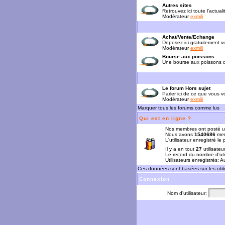
Autres sites
Retrouvez ici toute l'actual
Modérateur
exmili
Achat/Vente/Echange
Deposez ici gratuitement 
Modérateur
exmili
Bourse aux poissons
Une bourse aux poissons da
Le forum Hors sujet
Parler ici de ce que vous vo
Modérateur
exmili
Marquer tous les forums comme lus
Qui est en ligne ?
Nos membres ont posté u
Nous avons
1540686
mem
L'utilisateur enregistré le
Il y a en tout
27
utilisateu
Le record du nombre d'uti
Utilisateurs enregistrés: 
Ces données sont basées sur les utili
Connexion
Nom d'utilisateur: