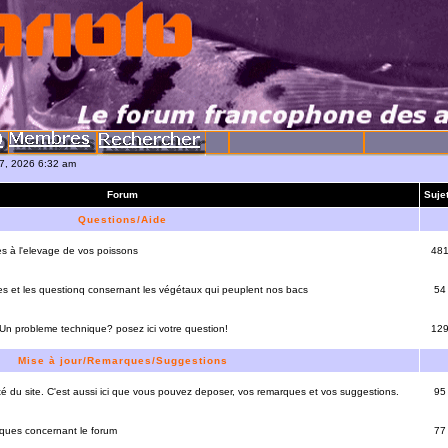
07, 2026 6:32 am
Forum
Suje
Questions/Aide
es à l'elevage de vos poissons
48
es et les questionq consernant les végétaux qui peuplent nos bacs
54
 Un probleme technique? posez ici votre question!
12
Mise à jour/Remarques/Suggestions
lité du site. C'est aussi ici que vous pouvez deposer, vos remarques et vos suggestions.
95
rques concernant le forum
77