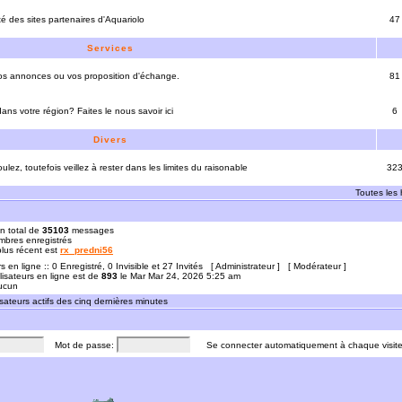
ité des sites partenaires d'Aquariolo
47
Services
vos annonces ou vos proposition d'échange.
81
ns votre région? Faites le nous savoir ici
6
Divers
ulez, toutefois veillez à rester dans les limites du raisonable
32
Toutes les
n total de
35103
messages
bres enregistrés
 plus récent est
rx_predni56
rs en ligne :: 0 Enregistré, 0 Invisible et 27 Invités [
Administrateur
] [
Modérateur
]
lisateurs en ligne est de
893
le Mar Mar 24, 2026 5:25 am
Aucun
sateurs actifs des cinq dernières minutes
Mot de passe:
Se connecter automatiquement à chaque visit