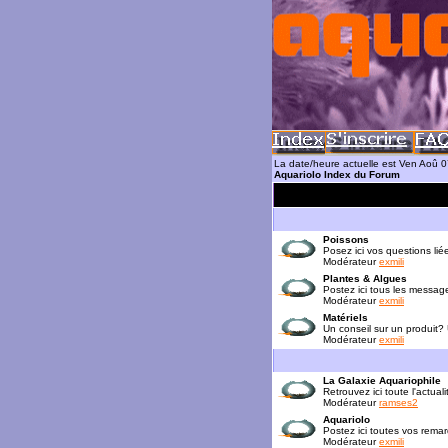
La date/heure actuelle est Ven Aoû 
Aquariolo Index du Forum
Poissons
Posez ici vos questions lié
Modérateur
exmili
Plantes & Algues
Postez ici tous les messag
Modérateur
exmili
Matériels
Un conseil sur un produit?
Modérateur
exmili
La Galaxie Aquariophile
Retrouvez ici toute l'actua
Modérateur
ramses2
Aquariolo
Postez ici toutes vos rema
Modérateur
exmili