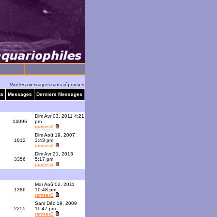
Voir les messages sans réponses
ts
Messages
Derniers Messages
Dim Avr 03, 2011 4:21
1
14096
pm
ramses2
Dim Aoû 19, 2007
1812
3:43 pm
ramses2
Dim Avr 21, 2013
9
3356
5:17 pm
ramses2
Mar Aoû 02, 2011
1386
10:48 pm
ramses2
Sam Déc 19, 2009
2255
11:47 pm
ramses2