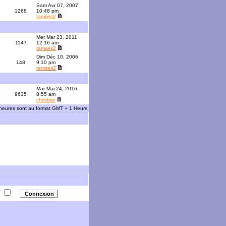
Sam Avr 07, 2007
1268
10:48 pm
ramses2
Mer Mar 23, 2011
1147
12:16 am
ramses2
Dim Déc 10, 2006
148
9:10 pm
ramses2
Mar Mai 24, 2016
3
9635
8:55 am
christine
 heures sont au format GMT + 1 Heure
e