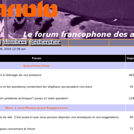
 08, 2026 12:38 am
Forum
Suje
Questions/Aide
es à l'elevage de vos poissons
48
es et les questionq consernant les végétaux qui peuplent nos bacs
54
 Un probleme technique? posez ici votre question!
12
Mise à jour/Remarques/Suggestions
lité du site. C'est aussi ici que vous pouvez deposer, vos remarques et vos suggestions.
95
rques concernant le forum
77