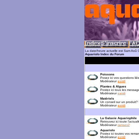
La date/heure actuelle est Sam Aoû
Aquariolo Index du Forum
Poissons
Posez ici vos questions lié
Modérateur
exmili
Plantes & Algues
Postez ici tous les messag
Modérateur
exmili
Matériels
Un conseil sur un produit?
Modérateur
exmili
La Galaxie Aquariophile
Retrouvez ici toute l'actua
Modérateur
ramses2
Aquariolo
Postez ici toutes vos rema
Modérateur
exmili