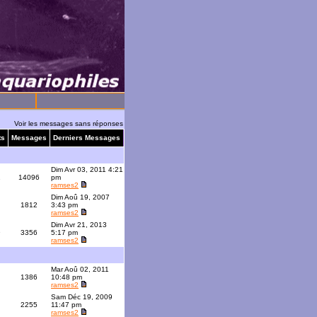
Voir les messages sans réponses
ts
Messages
Derniers Messages
Dim Avr 03, 2011 4:21
1
14096
pm
ramses2
Dim Aoû 19, 2007
1812
3:43 pm
ramses2
Dim Avr 21, 2013
9
3356
5:17 pm
ramses2
Mar Aoû 02, 2011
1386
10:48 pm
ramses2
Sam Déc 19, 2009
2255
11:47 pm
ramses2