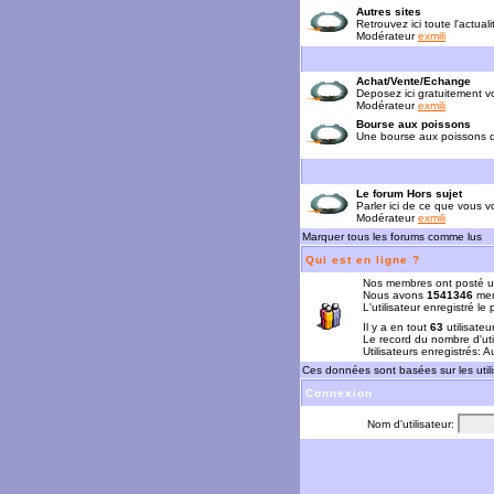
Autres sites
Retrouvez ici toute l'actual
Modérateur
exmili
Achat/Vente/Echange
Deposez ici gratuitement 
Modérateur
exmili
Bourse aux poissons
Une bourse aux poissons da
Le forum Hors sujet
Parler ici de ce que vous vo
Modérateur
exmili
Marquer tous les forums comme lus
Qui est en ligne ?
Nos membres ont posté u
Nous avons
1541346
mem
L'utilisateur enregistré le
Il y a en tout
63
utilisateu
Le record du nombre d'uti
Utilisateurs enregistrés: 
Ces données sont basées sur les utili
Connexion
Nom d'utilisateur: