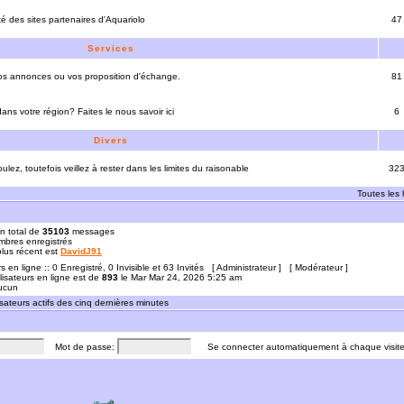
ité des sites partenaires d'Aquariolo
47
Services
vos annonces ou vos proposition d'échange.
81
ns votre région? Faites le nous savoir ici
6
Divers
ulez, toutefois veillez à rester dans les limites du raisonable
32
Toutes les
n total de
35103
messages
bres enregistrés
 plus récent est
DavidJ91
rs en ligne :: 0 Enregistré, 0 Invisible et 63 Invités [
Administrateur
] [
Modérateur
]
lisateurs en ligne est de
893
le Mar Mar 24, 2026 5:25 am
Aucun
sateurs actifs des cinq dernières minutes
Mot de passe:
Se connecter automatiquement à chaque visit