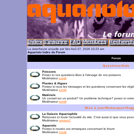
La date/heure actuelle est Ven Aoû 07, 2026 10:23 am
Aquariolo Index du Forum
Forum
Questions/Aide
Poissons
Posez ici vos questions liées à l'elevage de vos poissons
Modérateur
exmili
Plantes & Algues
Postez ici tous les messages et les questionq consernant les vég
Modérateur
exmili
Matériels
Un conseil sur un produit? Un probleme technique? posez ici votre
Modérateur
exmili
Mise à jour/Remarques/Sug
La Galaxie Aquariophile
Retrouvez ici toute l'actualité du site. C'est aussi ici que vous p
Modérateur
ramses2
Aquariolo
Postez ici toutes vos remarques concernant le forum
Modérateur
exmili