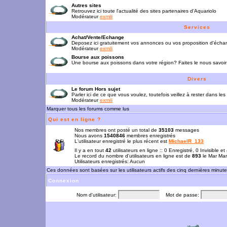
Autres sites
Retrouvez ici toute l'actualité des sites partenaires d'Aquariolo
Modérateur
exmili
Services
Achat/Vente/Echange
Deposez ici gratuitement vos annonces ou vos proposition d'écha
Modérateur
exmili
Bourse aux poissons
Une bourse aux poissons dans votre région? Faites le nous savoir 
Divers
Le forum Hors sujet
Parler ici de ce que vous voulez, toutefois veillez à rester dans les
Modérateur
exmili
Marquer tous les forums comme lus
Qui est en ligne ?
Nos membres ont posté un total de
35103
messages
Nous avons
1540846
membres enregistrés
L'utilisateur enregistré le plus récent est
MichaelR_133
Il y a en tout
42
utilisateurs en ligne :: 0 Enregistré, 0 Invisible e
Le record du nombre d'utilisateurs en ligne est de
893
le Mar Mar
Utilisateurs enregistrés: Aucun
Ces données sont basées sur les utilisateurs actifs des cinq dernières minut
Connexion
Nom d'utilisateur:
Mot de passe: