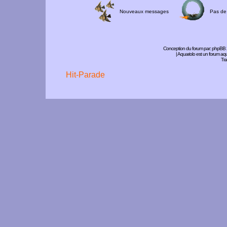
Nouveaux messages
Pas de
Conception du forum par:
phpBB
| Aquariolo est un forum a
Tra