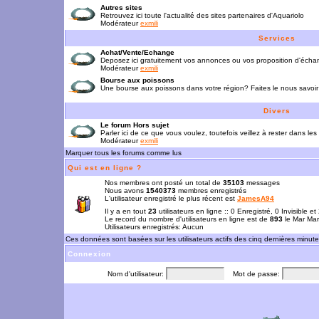
Autres sites
Retrouvez ici toute l'actualité des sites partenaires d'Aquariolo
Modérateur
exmili
Services
Achat/Vente/Echange
Deposez ici gratuitement vos annonces ou vos proposition d'écha
Modérateur
exmili
Bourse aux poissons
Une bourse aux poissons dans votre région? Faites le nous savoir 
Divers
Le forum Hors sujet
Parler ici de ce que vous voulez, toutefois veillez à rester dans les
Modérateur
exmili
Marquer tous les forums comme lus
Qui est en ligne ?
Nos membres ont posté un total de
35103
messages
Nous avons
1540373
membres enregistrés
L'utilisateur enregistré le plus récent est
JamesA94
Il y a en tout
23
utilisateurs en ligne :: 0 Enregistré, 0 Invisible e
Le record du nombre d'utilisateurs en ligne est de
893
le Mar Mar
Utilisateurs enregistrés: Aucun
Ces données sont basées sur les utilisateurs actifs des cinq dernières minut
Connexion
Nom d'utilisateur:
Mot de passe: