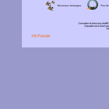
Nouveaux messages
Pas de
Conception du forum par:
phpBB
| Aquariolo est un forum a
Tra