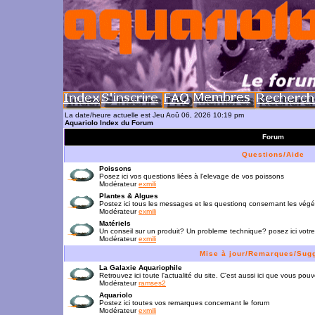
La date/heure actuelle est Jeu Aoû 06, 2026 10:19 pm
Aquariolo Index du Forum
Forum
Questions/Aide
Poissons
Posez ici vos questions liées à l'elevage de vos poissons
Modérateur
exmili
Plantes & Algues
Postez ici tous les messages et les questionq consernant les vég
Modérateur
exmili
Matériels
Un conseil sur un produit? Un probleme technique? posez ici votre
Modérateur
exmili
Mise à jour/Remarques/Sug
La Galaxie Aquariophile
Retrouvez ici toute l'actualité du site. C'est aussi ici que vous p
Modérateur
ramses2
Aquariolo
Postez ici toutes vos remarques concernant le forum
Modérateur
exmili